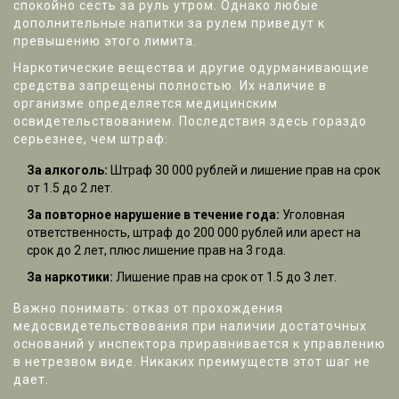
спокойно сесть за руль утром. Однако любые
дополнительные напитки за рулем приведут к
превышению этого лимита.
Наркотические вещества и другие одурманивающие
средства запрещены полностью. Их наличие в
организме определяется медицинским
освидетельствованием. Последствия здесь гораздо
серьезнее, чем штраф:
За алкоголь:
Штраф 30 000 рублей и лишение прав на срок
от 1.5 до 2 лет.
За повторное нарушение в течение года:
Уголовная
ответственность, штраф до 200 000 рублей или арест на
срок до 2 лет, плюс лишение прав на 3 года.
За наркотики:
Лишение прав на срок от 1.5 до 3 лет.
Важно понимать: отказ от прохождения
медосвидетельствования при наличии достаточных
оснований у инспектора приравнивается к управлению
в нетрезвом виде. Никаких преимуществ этот шаг не
дает.