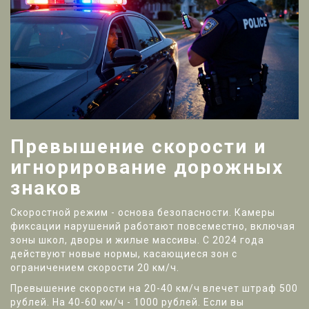
Превышение скорости и
игнорирование дорожных
знаков
Скоростной режим - основа безопасности. Камеры
фиксации нарушений работают повсеместно, включая
зоны школ, дворы и жилые массивы. С 2024 года
действуют новые нормы, касающиеся зон с
ограничением скорости 20 км/ч.
Превышение скорости на 20-40 км/ч влечет штраф 500
рублей. На 40-60 км/ч - 1000 рублей. Если вы