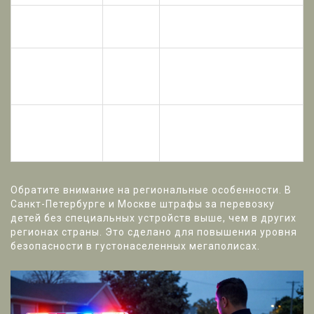
Водитель без
12.6 ч.
1000 руб.
ремня
1
Передний
12.6 ч.
1000 руб. (платит
пассажир без
1
водитель)
ремня
Перевозка
3000 руб. (в Москве, СПб и
12.23 ч.
детей без
Московской области -
3
автокресла
5000 руб.)
Обратите внимание на региональные особенности. В
Санкт-Петербурге и Москве штрафы за перевозку
детей без специальных устройств выше, чем в других
регионах страны. Это сделано для повышения уровня
безопасности в густонаселенных мегаполисах.