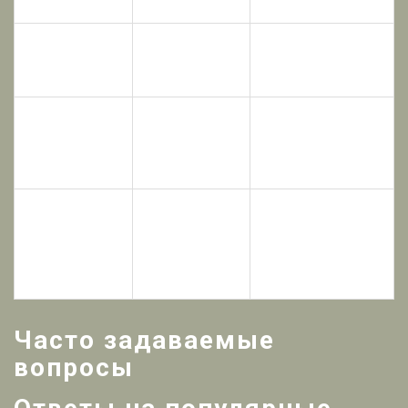
через аккаунт)
Смартфон +
Требования к
Никакие
интернет/сканер у
оборудованию
проверяющего
Через ГИБДД,
Обновление
требует
Мгновенно в
данных
личного
личном кабинете
посещения
Ограничено,
зачастую
Признание на
Полное
требуется
границе РФ
бумажный
оригинал
Часто задаваемые
вопросы