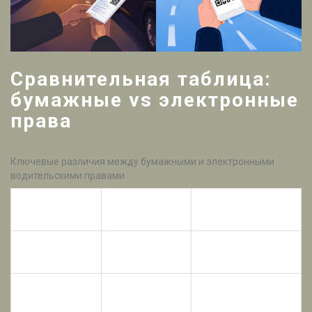
Сравнительная таблица:
бумажные vs электронные
права
Ключевые различия между бумажными и электронными
водительскими правами
Бумажные
Электронные
Показатель
права
права
Форма
Физический
Цифровой QR‑код
владения
документ
в приложении
Низкая
Возможность
Высокая
(восстановление
потери