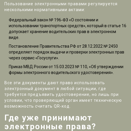
Пользование электронными правами регулируется
несколькими нормативными актами:
Федеральный закон № 196‑ФЗ
«О состоянии и
использовании транспортных средств», который в статье 16
допускает хранение водительских прав в электронном
виде.
Постановление Правительства РФ от 28.12.2022 № 2450
определяет порядок выдачи и проверки электронных прав
через сервис «Госуслуги».
Приказ МВД России от 15.03.2023 № 110, «Об утверждении
формы электронного водительского удостоверения».
Все эти документы дают право использовать
электронный документ в любой ситуации, где
требуется предъявить удостоверение, но лишь при
условии, что проверяющий орган имеет техническую
возможность считать QR‑код.
Где уже принимают
электронные права?