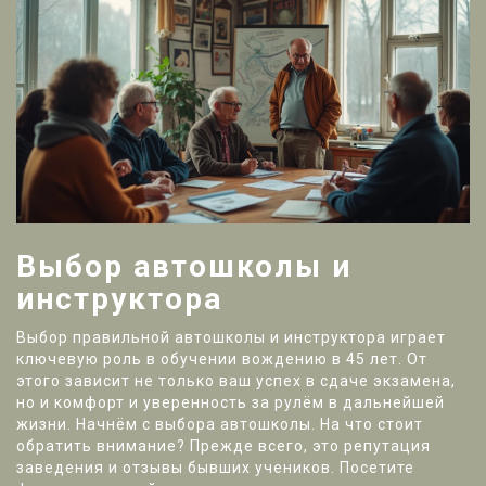
Выбор автошколы и
инструктора
Выбор правильной автошколы и инструктора играет
ключевую роль в обучении вождению в 45 лет. От
этого зависит не только ваш успех в сдаче экзамена,
но и комфорт и уверенность за рулём в дальнейшей
жизни. Начнём с выбора автошколы. На что стоит
обратить внимание? Прежде всего, это репутация
заведения и отзывы бывших учеников. Посетите