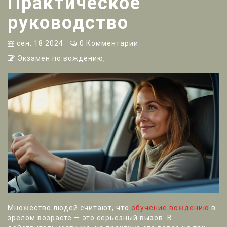
Практическое
руководство
сен, 18 2024
0 Комментарии
Экзамен по вождению,
Множество людей считают, что
обучение вождению
в
зрелом возрасте — это серьёзный вызов. В