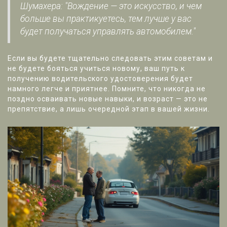
Шумахера: "Вождение — это искусство, и чем
больше вы практикуетесь, тем лучше у вас
будет получаться управлять автомобилем."
Если вы будете тщательно следовать этим советам и
не будете бояться учиться новому, ваш путь к
получению водительского удостоверения будет
намного легче и приятнее. Помните, что никогда не
поздно осваивать новые навыки, и возраст — это не
препятствие, а лишь очередной этап в вашей жизни.