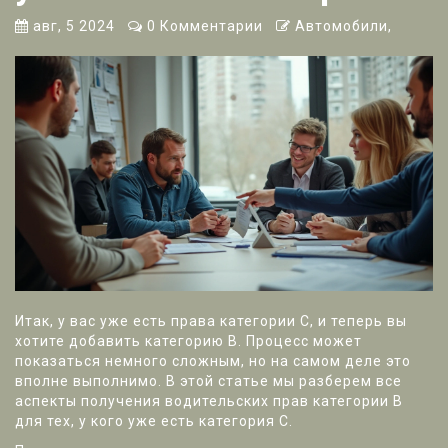
авг, 5 2024
0 Комментарии
Автомобили,
Итак, у вас уже есть права категории С, и теперь вы
хотите добавить категорию В. Процесс может
показаться немного сложным, но на самом деле это
вполне выполнимо. В этой статье мы разберем все
аспекты получения водительских прав категории В
для тех, у кого уже есть категория С.