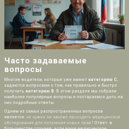
Часто задаваемые
вопросы
Многие водители, которые уже имеют
категорию С
,
задаются вопросами о том, как правильно и быстро
получить
категорию В
. В этом разделе мы собрали
наиболее популярные вопросы и постараемся дать на
них подробные ответы.
Одним из самых распространенных вопросов
является:
не нужно ли заново проходить медицинское
обследование для получения новых прав?
Ответ: в
большинстве случаев, если ваше медицинское