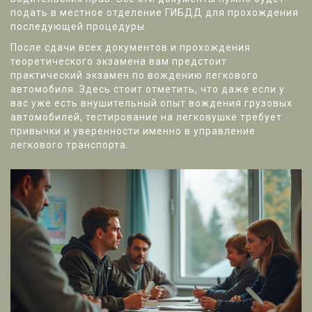
подать в местное отделение ГИБДД для прохождения
последующей процедуры.
После сдачи всех документов и прохождения
теоретического экзамена вам предстоит
практический экзамен по вождению легкового
автомобиля. Здесь стоит отметить, что даже если у
вас уже есть внушительный опыт вождения грузовых
автомобилей, тестирование на легковушке требует
привычки и уверенности именно в управление
легкового транспорта.