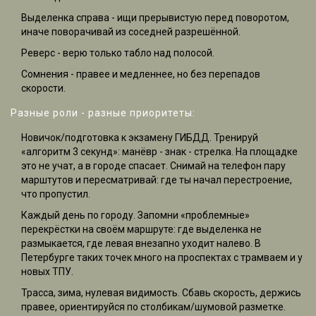
Выделенка справа - ищи прерывистую перед поворотом,
иначе поворачивай из соседней разрешённой.
Реверс - верю только табло над полосой.
Сомнения - правее и медленнее, но без перепадов
скорости.
Разные роли - разные приоритеты:
Новичок/подготовка к экзамену ГИБДД. Тренируй
«алгоритм 3 секунд»: манёвр - знак - стрелка. На площадке
это не учат, а в городе спасает. Снимай на телефон пару
марштутов и пересматривай: где ты начал перестроение,
что пропустил.
Каждый день по городу. Запомни «проблемные»
перекрёстки на своём маршруте: где выделенка не
размыкается, где левая внезапно уходит налево. В
Петербурге таких точек много на проспектах с трамваем и у
новых ТПУ.
Трасса, зима, нулевая видимость. Сбавь скорость, держись
правее, ориентируйся по столбикам/шумовой разметке.