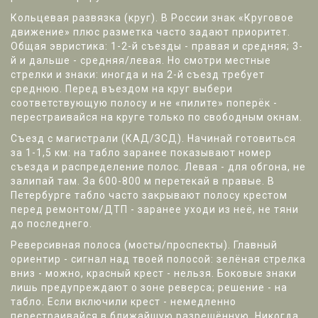
Кольцевая развязка (круг). В России знак «Круговое
движение» плюс разметка часто задают приоритет.
Общая эвристика: 1-2-й съезды - правая и средняя; 3-
й и дальше - средняя/левая. Но смотри местные
стрелки и знаки: иногда и на 2-й съезд требует
среднюю. Перед въездом на круг выбери
соответствующую полосу и не «пилите» поперёк -
перестраивайся на круге только по свободным окнам.
Съезд с магистрали (КАД/ЗСД). Начинай готовиться
за 1-1,5 км: на табло заранее показывают номер
съезда и распределение полос. Левая - для обгона, не
залипай там. За 600-800 м перетекай в правые. В
Петербурге табло часто закрывают полосу крестом
перед ремонтом/ДТП - заранее уходи из неё, не тяни
до последнего.
Реверсивная полоса (мосты/проспекты). Главный
ориентир - сигнал над твоей полосой: зелёная стрелка
вниз - можно, красный крест - нельзя. Боковые знаки
лишь предупреждают о зоне реверса; решение - на
табло. Если включили крест - немедленно
перестраивайся в ближайшую разрешённую. Никогда