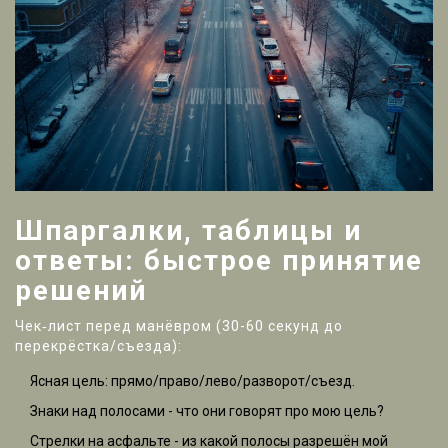
Шпаргалки, таблицы и
ответы: быстрое принятие
решений
Чек‑лист перед манёвром (30-60 секунд до
перекрёстка/съезда):
Ясная цель: прямо/право/лево/разворот/съезд.
Знаки над полосами - что они говорят про мою цель?
Стрелки на асфальте - из какой полосы разрешён мой