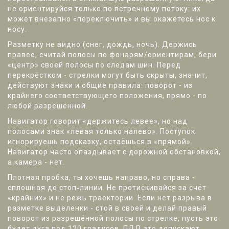
не ориентируйся только по встречному потоку: их
может внезапно «переключить» и вы окажетесь нос к
носу.
Разметку не видно (снег, дождь, ночь). Держись
правее, считай полосы по фонарям/ориентирам, бери
«центр» своей полосы по следам шин. Перед
перекрёстком - стрелки могут быть скрыты, значит,
действуют знаки и общие правила: поворот - из
крайнего соответствующего положения, прямо - по
любой разрешённой.
Навигатор говорит «держитесь левее», но над
полосами знак «левая только налево». Поступок:
игнорируешь подсказку, остаёшься в «прямой».
Навигатор часто опаздывает с дорожной обстановкой,
а камера - нет.
Плотная пробка, ты хочешь направо, но справа -
сплошная до стоп‑линии. Не протискивайся за счёт
«крайних» и не режь траектории. Если нет разрыва в
разметке выделенки - стой в своей и делай правый
поворот из разрешённой полосы по стрелке, пусть это
будет дуга под 120 градусов. ПДД это допускают,