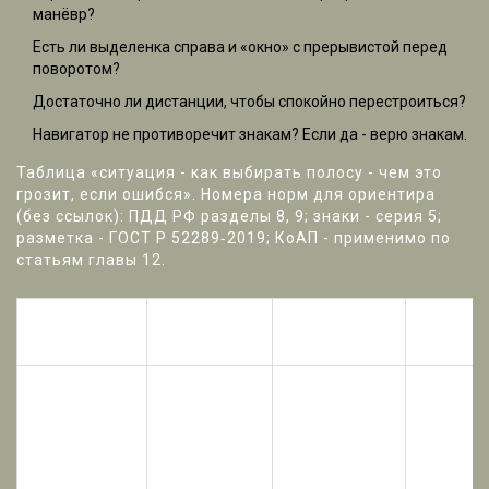
манёвр?
Есть ли выделенка справа и «окно» с прерывистой перед
поворотом?
Достаточно ли дистанции, чтобы спокойно перестроиться?
Навигатор не противоречит знакам? Если да - верю знакам.
Таблица «ситуация - как выбирать полосу - чем это
грозит, если ошибся». Номера норм для ориентира
(без ссылок): ПДД РФ разделы 8, 9; знаки - серия 5;
разметка - ГОСТ Р 52289‑2019; КоАП - применимо по
статьям главы 12.
Куда
Правильное
Ситуация
Частая 
смотреть
действие
Пересечь
Правый
Ехать по
Знак 5.14,
выделенку в
поворот при
выделен
разметка у
зоне
выделенке
метров 
перекрёстка
прерывистой
справа
поворот
и повернуть