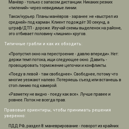
Манёвр - только с запасом дистанции. Никаких резких
«пилений» через невидимые линии.
Такси/курьер. Планы манёвров - заранее: не «выстрел из
средней» под карман. Клиент подождёт 30 секунд, а
штраф/ДТП - дороже. Изучай схемы выделенок на районе,
это отбивает половину «лишних» кругов.
Типичные грабли и как их обходить:
«Пропустил окно на перестроение - давлю впереди». Нет:
держи темп потока, ищи следующее окно. Давить -
провоцировать торможение цепочки и конфликты.
«Поеду в левой - там свободнее». Свободнее, потому что
многие уезжают налево. Потеряешь съезд или встанешь в
стоп‑линию под камерой.
«Разметку не видно - поеду как все». Лучше правее и
ровнее. Поток не всегда прав.
Правовые ориентиры, чтобы принимать решения
уверенно:
ПДД РФ, раздел 8: маневрирование - поворот из крайних