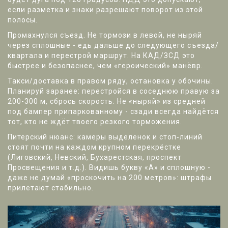
если разметка и знаки разрешают поворот из этой
полосы.
Промахнулся съезд. Не тормози в левой, не ныряй
через сплошные - едь дальше до следующего съезда/
квартала и перестрой маршрут. На КАД/ЗСД это
быстрее и безопаснее, чем «героический» манёвр.
Такси/доставка в правом ряду, остановка у обочины.
Планируй заранее: перестройся в соседнюю правую за
200-300 м, сбрось скорость. Не «ныряй» из средней
под бампер припаркованному - сзади всегда найдётся
тот, кто не ждёт твоего резкого торможения.
Питерский нюанс: камеры выделенок и стоп‑линий
стоят почти на каждом крупном перекрёстке
(Лиговский, Невский, Бухарестская, проспект
Просвещения и т.д.). Видишь букву «А» и сплошную -
даже не думай «проскочить на 200 метров»: штрафы
прилетают стабильно.