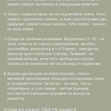
левый поворот встанешь в следующем квартале.
Сверь с навигатором, но не подчиняйся слепо. Голос
скажет «держитесь левее», а знак над полосами уже
разрулил: левая только налево, тебе прямо - значит,
не лезь левее.
Следи за особыми режимами. Выделенка (5.14) - не
твоя, если ты не такси с разрешением, автобус,
троллейбус, велосипед и т.п. Реверс - смотри на
красный крест/зелёную стрелку. Трамвай - не
занимай рельсы, если есть свободные полосы
справа и не разрешён обгон/объезд по правилам.
Держи дистанцию на перестроение. «Окно» -
минимум одна машина спереди и полмашины сзади
в соседней полосе. Не встал - не лезь. Лезть
«впритирку» у стоп-линии - частая причина
контактов и камерных штрафов за выезд на
разметку.
Откуда это следует: ПДД РФ, раздел 8