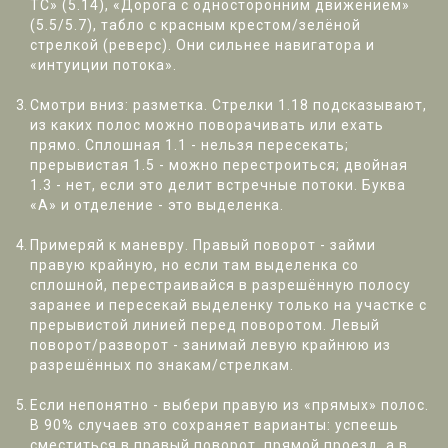
ТС» (5.14), «Дорога с односторонним движением»
(5.5/5.7), табло с красным крестом/зелёной
стрелкой (реверс). Они сильнее навигатора и
«интуиции потока».
Смотри вниз: разметка. Стрелки 1.18 подсказывают,
из каких полос можно поворачивать или ехать
прямо. Сплошная 1.1 - нельзя пересекать;
прерывистая 1.5 - можно перестроиться; двойная
1.3 - нет, если это делит встречные потоки. Буква
«А» и отделение - это выделенка.
Примеряй к маневру. Правый поворот - займи
правую крайную, но если там выделенка со
сплошной, перестраивайся в разрешённую полосу
заранее и пересекай выделенку только на участке с
прерывистой линией перед поворотом. Левый
поворот/разворот - занимай левую крайнюю из
разрешённых по знакам/стрелкам.
Если непонятно - выбери правую из «прямых» полос.
В 90% случаев это сохраняет варианты: успеешь
сместиться в правый поворот, прямой проезд, а в