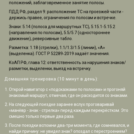
положений, заблаговременное занятие полосы.
ПДД РФ, раздел 9: расположение ТС на проезжей части -
держись правее, ограничения по полосам и встречке.
Знаки: 5.14 (полоса для маршрутных ТС), 5.15.1-5.15.2
(направления по полосам), 5.5/5.7 (одностороннее
движение), реверсивные табло.
Разметка: 1.18 (стрелки), 1.1/1.3/1.5 (линии), «А»
(выделенка). ГОСТ Р 52289‑2019 задаёт значения.
КоАП РФ, глава 12: ответственность за нарушения знаков/
разметки, выделенки, выезд на встречку.
Домашняя тренировка (10 минут в день):
Открой навигатор с «подсказками по полосам» и прогоняй
знакомый маршрут, отмечая, где он расходится со знаками.
На следующей поездке заранее вслух проговаривай
«манёвр - знак - стрелка» перед каждым перекрёстком. Это
смешно только первые два раза.
После поездки вспомни два‑три момента, где сомневался, и
найди причину: не увидел знак? опоздал с перестроением?