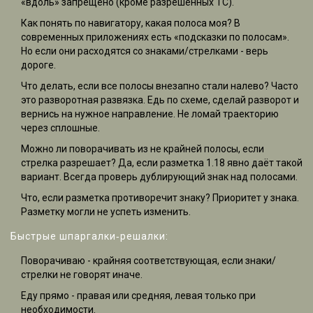
«вдоль» запрещено (кроме разрешённых ТС).
Как понять по навигатору, какая полоса моя? В
современных приложениях есть «подсказки по полосам».
Но если они расходятся со знаками/стрелками - верь
дороге.
Что делать, если все полосы внезапно стали налево? Часто
это разворотная развязка. Едь по схеме, сделай разворот и
вернись на нужное направление. Не ломай траекторию
через сплошные.
Можно ли поворачивать из не крайней полосы, если
стрелка разрешает? Да, если разметка 1.18 явно даёт такой
вариант. Всегда проверь дублирующий знак над полосами.
Что, если разметка противоречит знаку? Приоритет у знака.
Разметку могли не успеть изменить.
Быстрые шпаргалки‑решалки:
Поворачиваю - крайняя соответствующая, если знаки/
стрелки не говорят иначе.
Еду прямо - правая или средняя, левая только при
необходимости.