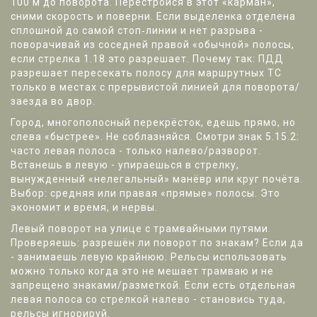
100 м до поворота. Перестройся в этот «карман»,
сними скорость и поверни. Если выделенка отделена
сплошной до самой стоп‑линии и нет разрыва -
поворачивай из соседней правой «обычной» полосы,
если стрелка 1.18 это разрешает. Почему так: ПДД
разрешает пересекать полосу для маршрутных ТС
только в местах с прерывистой линией для поворота/
заезда во двор.
Город, многополосный перекрёсток, едешь прямо, но
слева «быстрее». Не соблазняйся. Смотри знак 5.15.2:
часто левая полоса - только налево/разворот.
Встанешь в левую - упираешься в стрелку,
вынужденный «нелегальный» манёвр или круг почёта.
Выбор: средняя или правая «прямые» полосы. Это
экономит и время, и нервы.
Левый поворот на улице с трамвайными путями.
Проверяешь: разрешён ли поворот по знакам? Если да
- занимаешь левую крайнюю. Рельсы использовать
можно только когда это не мешает трамваю и не
запрещено знаками/разметкой. Если есть отдельная
левая полоса со стрелкой налево - становись туда,
рельсы игнорируй.