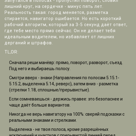
Запутался в полосах - пропустил поворот, словил
лишний круг, на сердечке - минус пять лет.
Реальность такая: город меняется, разметка
стирается, навигатор ошибается. Но есть короткий
рабочий алгоритм, который за 3-5 секунд даёт ответ,
где тебе место прямо сейчас. Он не делает тебя
идеальным водителем, но избавляет от лишних
дерганий и штрафов.
TL;DR:
Сначала реши манёвр: прямо, поворот, разворот, съезд.
Под него и выбираешь полосу.
Смотри вверх - знаки (Направления по полосам 5.15.1-
5.15.2, выделенка 5.14, реверс), затем вниз - разметка
(стрелки 1.18, сплошные/прерывистые).
Если сомневаешься - держись правее: это безопаснее и
чаще даёт больше вариантов.
Никогда не верь навигатору на 100%: сверяй подсказки с
реальными знаками и стрелками.
Выделенка - не твоя полоса, кроме разрешённых
исключений и участков с прерывистой линией перед