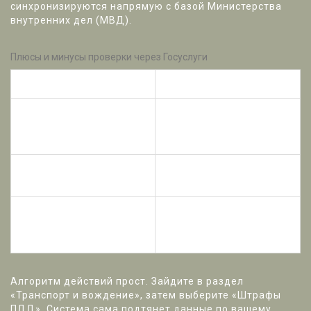
синхронизируются напрямую с базой Министерства
внутренних дел (МВД).
Плюсы и минусы проверки через Госуслуги
Преимущества
Недостатки
Нужна обязательная
100% актуальные данные
регистрация и
со всех регионов РФ
верификация
Возможность мгновенной
Иногда бывают
оплаты со скидкой 50%
технические сбои сервера
Требует привязки
Уведомления приходят
водительского
автоматически
удостоверения
Алгоритм действий прост. Зайдите в раздел
«Транспорт и вождение», затем выберите «Штрафы
ПДД». Система сама подтянет данные по вашему