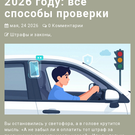
2026 году: все
способы проверки
мая, 24 2026
0 Комментарии
Штрафы и законы,
Вы остановились у светофора, а в голове крутится
мысль: «А не забыл ли я оплатить тот штраф за