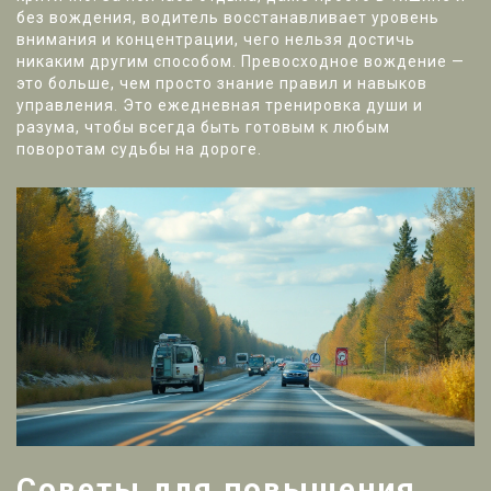
без вождения, водитель восстанавливает уровень
внимания и концентрации, чего нельзя достичь
никаким другим способом. Превосходное вождение —
это больше, чем просто знание правил и навыков
управления. Это ежедневная тренировка души и
разума, чтобы всегда быть готовым к любым
поворотам судьбы на дороге.
Советы для повышения