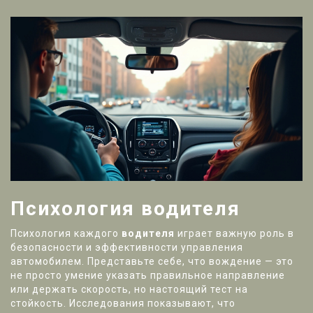
Психология водителя
Психология каждого
водителя
играет важную роль в
безопасности и эффективности управления
автомобилем. Представьте себе, что вождение — это
не просто умение указать правильное направление
или держать скорость, но настоящий тест на
стойкость. Исследования показывают, что