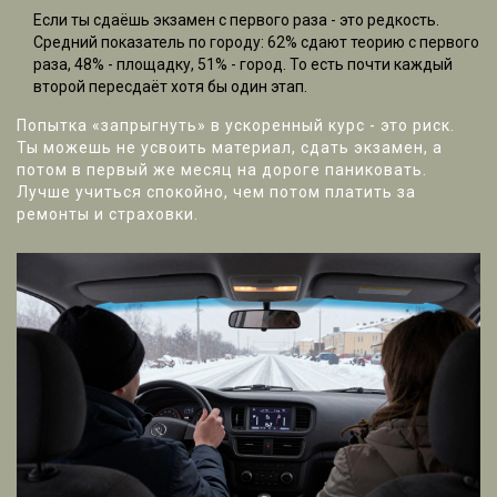
Если ты сдаёшь экзамен с первого раза - это редкость.
Средний показатель по городу: 62% сдают теорию с первого
раза, 48% - площадку, 51% - город. То есть почти каждый
второй пересдаёт хотя бы один этап.
Попытка «запрыгнуть» в ускоренный курс - это риск.
Ты можешь не усвоить материал, сдать экзамен, а
потом в первый же месяц на дороге паниковать.
Лучше учиться спокойно, чем потом платить за
ремонты и страховки.