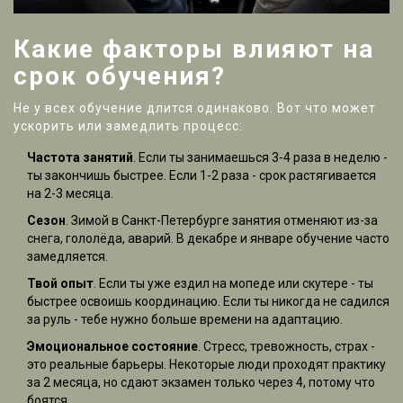
Какие факторы влияют на
срок обучения?
Не у всех обучение длится одинаково. Вот что может
ускорить или замедлить процесс:
Частота занятий
. Если ты занимаешься 3-4 раза в неделю -
ты закончишь быстрее. Если 1-2 раза - срок растягивается
на 2-3 месяца.
Сезон
. Зимой в Санкт-Петербурге занятия отменяют из-за
снега, гололёда, аварий. В декабре и январе обучение часто
замедляется.
Твой опыт
. Если ты уже ездил на мопеде или скутере - ты
быстрее освоишь координацию. Если ты никогда не садился
за руль - тебе нужно больше времени на адаптацию.
Эмоциональное состояние
. Стресс, тревожность, страх -
это реальные барьеры. Некоторые люди проходят практику
за 2 месяца, но сдают экзамен только через 4, потому что
боятся.