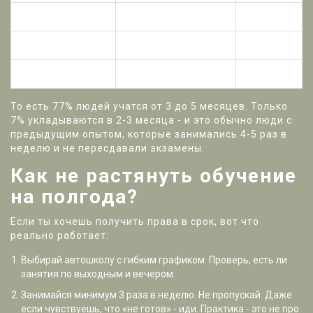
4-5 месяцев
521
43%
5-6 месяцев
142
12%
Более 6 месяцев
38
3%
То есть 77% людей учатся от 3 до 5 месяцев. Только
7% укладываются в 2-3 месяца - и это обычно люди с
предыдущим опытом, которые занимались 4-5 раз в
неделю и не пересдавали экзамены.
Как не растянуть обучение
на полгода?
Если ты хочешь получить права в срок, вот что
реально работает:
Выбирай автошколу с гибким графиком. Проверь, есть ли
занятия по выходным и вечером.
Занимайся минимум 3 раза в неделю. Не пропускай. Даже
если чувствуешь, что «не готов» - иди. Практика - это не про