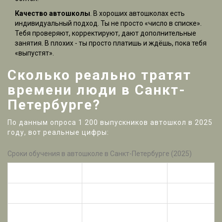
Качество автошколы
. В хороших автошколах есть
индивидуальный подход. Ты не просто «число в списке».
Тебя проверяют, корректируют, дают дополнительные
занятия. В плохих - ты просто платишь и ждёшь, пока тебя
«выпустят».
Сколько реально тратят
времени люди в Санкт-
Петербурге?
По данным опроса 1 200 выпускников автошкол в 2025
году, вот реальные цифры:
Сроки обучения в автошколе в Санкт-Петербурге (2025)
Срок обучения
Количество людей
Процент
2-3 месяца
87
7%
3-4 месяца
412
34%