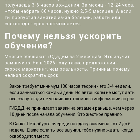
получаешь 3-6 часов вождения. За месяц - 12-24 часа.
Чтобы набрать 60 часов, нужно 2,5-5 месяцев. А если
ты пропустил занятия из-за болезни, работы или
снегопада - срок растягивается.
Почему нельзя ускорить
обучение?
Многие обещают: «Сдадим за 2 месяца!». Это звучит
заманчиво. Но в 2026 году такие предложения -
скорее маркетинг, чем реальность. Причины, почему
нельзя сократить срок:
Закон требует минимум 130 часов теории - это 3-4 недели,
если заниматься каждый день. Но автошколы не могут дать
всё сразу: люди не усваивают так много информации за раз.
ГИБДД не принимает заявки на экзамен раньше, чем через
10 дней после начала обучения. Это жёсткое правило.
В Санкт-Петербурге очереди на сдачу экзамена - от 2 до 6
недель. Даже если ты всё выучил, тебе нужно ждать, когда
освободится место.