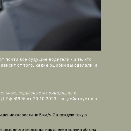
 почти все будущие водители - и те, кто
зависит от того,
какие
ошибки вы сделали, а
тельные
,
серьёзные
и
приводящие к
Д РФ №995 от 20.10.2023 - он действует и в
ышение скорости на 5 км/ч. За каждую такую
 пешеходного перехода, нарушение правил обгона.