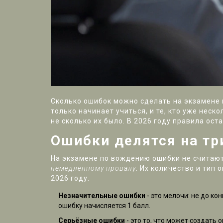
Сколько ошибок можно сделать на экзамене п
только начинает учиться, и те, кто уже неско
не сколько их было. В 2026 году правила ост
Ошибки делятся на тр
На экзамене по вождению ошибки не считают
немедленному провалу
. Их количество и тип
2026 году.
Незначительные ошибки
- это мелочи: не до к
ошибку начисляется 1 балл.
Серьёзные ошибки
- это то, что может создать