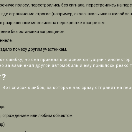
ечную полосу, перестроились без сигнала, перестроились на пере
 где ограничение строгое (например, около школы или в жилой зон
в разрешённом месте или на перекрёстке с запретом.
ение без остановки запрещено».
ннеле.
оздало помеху другим участникам.
» ошибку, но она привела к опасной ситуации - инспекто
но за вами ехал другой автомобиль и ему пришлось резко т
т?
 Вот список ошибок, за которые вас сразу отправят на пер
вре.
м, ограждением или любым объектом.
р).