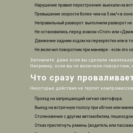
Нарушение правил перестроения: выехали на встр
Превышение скорости более чем на 5 км/ч в зоне,
Неправильный разворот: выполнили разворот не 
Не остановились перед знаком «Стоп» или «Движ
Движение задним ходом на перекрёстке или в то
Не включил поворотник при маневре - если это с
Запомните: даже если вы сделали «маленькую
Например, если вы не включили поворотник, 
Что сразу проваливае
Некоторые действия не терпят компромиссов.
Проезд на запрещающий сигнал светофора.
Выезд на встречную полосу при обгоне или мане
Столкновение с другим автомобилем, пешеходо
Отказ пристегнуть ремень (водитель или пассажи