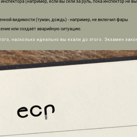
спектора (например, если вы сели за руль, пока инспектор не в
нной видимости (туман, дождь) - например, не включил фары.
жение или создаёт аварийную ситуацию.
того, насколько идеально вы ехали до этого. Экзамен закон