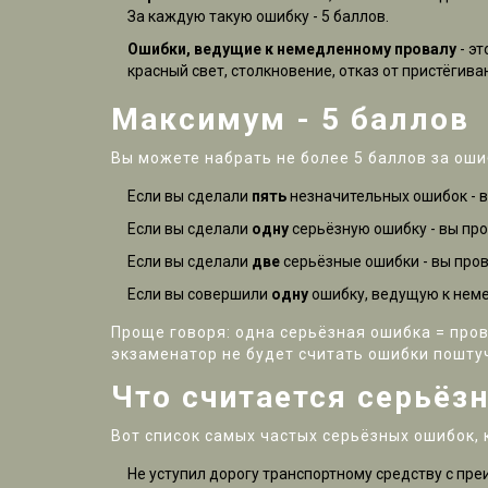
За каждую такую ошибку - 5 баллов.
Ошибки, ведущие к немедленному провалу
- эт
красный свет, столкновение, отказ от пристёгив
Максимум - 5 баллов
Вы можете набрать не более 5 баллов за ошиб
Если вы сделали
пять
незначительных ошибок - в
Если вы сделали
одну
серьёзную ошибку - вы про
Если вы сделали
две
серьёзные ошибки - вы прова
Если вы совершили
одну
ошибку, ведущую к неме
Проще говоря: одна серьёзная ошибка = пров
экзаменатор не будет считать ошибки поштуч
Что считается серьёз
Вот список самых частых серьёзных ошибок,
Не уступил дорогу транспортному средству с пр