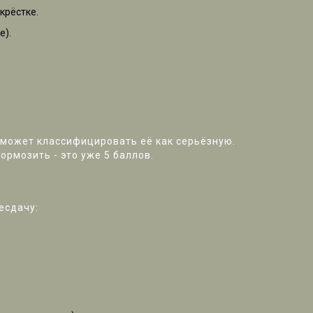
крёстке.
е).
р может классифицировать её как серьёзную.
ормозить - это уже 5 баллов.
есдачу: