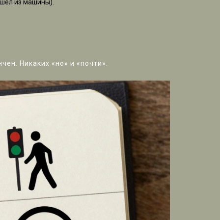
ышел из машины).
чен. Никаких «но» и «почти».