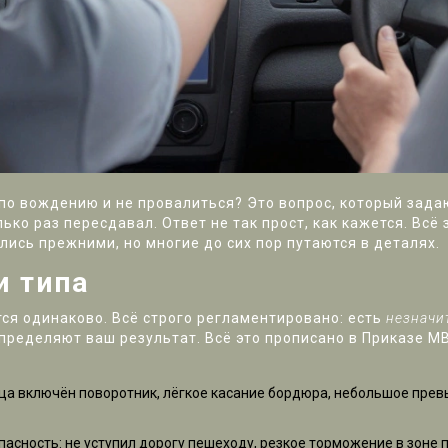
о вождению и не провалиться? Это вопрос, который задают
лько раз пересдавал. Ответ не так прост, как кажется. Всё 
ались прежними, но многие до сих пор путаются в деталях.
и типа
ся одинаково. Всё строго регламентировано: есть
незначи
 определяют ваш результат. Всё это прописано в Приказе МВ
онца включён поворотник, лёгкое касание бордюра, небольшое прев
 опасность: не уступил дорогу пешеходу, резкое торможение в зоне