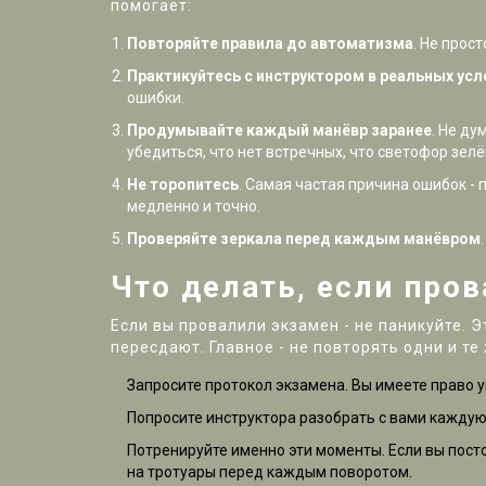
помогает:
Повторяйте правила до автоматизма
. Не прос
Практикуйтесь с инструктором в реальных усл
ошибки.
Продумывайте каждый манёвр заранее
. Не ду
убедиться, что нет встречных, что светофор зел
Не торопитесь
. Самая частая причина ошибок - 
медленно и точно.
Проверяйте зеркала перед каждым манёвром
Что делать, если про
Если вы провалили экзамен - не паникуйте. 
пересдают. Главное - не повторять одни и те
Запросите протокол экзамена. Вы имеете право 
Попросите инструктора разобрать с вами каждую 
Потренируйте именно эти моменты. Если вы посто
на тротуары перед каждым поворотом.