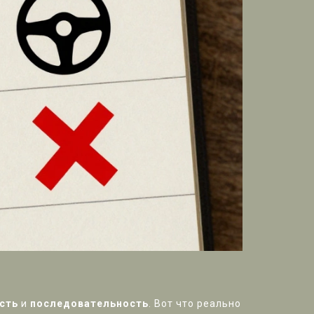
сть
и
последовательность
. Вот что реально