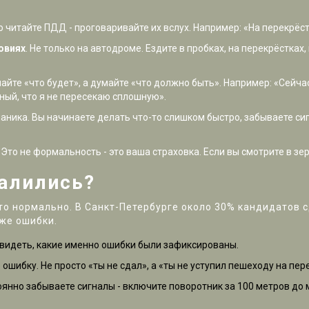
то читайте ПДД - проговаривайте их вслух. Например: «На перекрёс
овиях
. Не только на автодроме. Ездите в пробках, на перекрёстках
майте «что будет», а думайте «что должно быть». Например: «Сейча
ёный, что я не пересекаю сплошную».
паника. Вы начинаете делать что-то слишком быстро, забываете сиг
. Это не формальность - это ваша страховка. Если вы смотрите в зе
валились?
Это нормально. В Санкт-Петербурге около 30% кандидатов 
 же ошибки.
увидеть, какие именно ошибки были зафиксированы.
ошибку. Не просто «ты не сдал», а «ты не уступил пешеходу на пер
янно забываете сигналы - включите поворотник за 100 метров до 