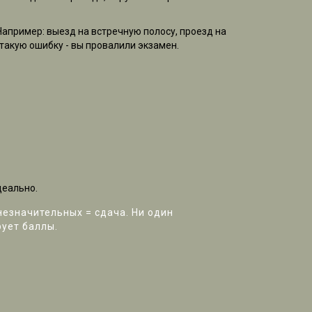
 Например: выезд на встречную полосу, проезд на
такую ошибку - вы провалили экзамен.
деально.
незначительных = сдача. Ни один
рует баллы.