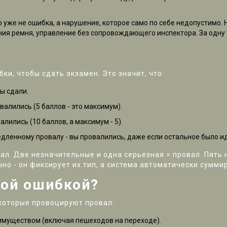
о уже не ошибка, а нарушение, которое само по себе недопустимо.
ания ремня, управление без сопровождающего инспектора. За одну 
ки, чтобы сдать экзамен. Это значит, что:
ы сдали.
валились (5 баллов - это максимум).
лились (10 баллов, а максимум - 5).
дленному провалу - вы провалились, даже если остальное было и
ал. Две незначительные и одна серьёзная = провал. Пять 
но - он фиксирует их тип, а система автоматически сумми
ной ошибкой?
 которые провоцируют провал:
еимуществом (включая пешеходов на переходе).