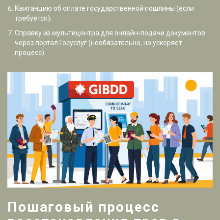
Квитанцию об оплате государственной пошлины (если
требуется);
Справку из
мультицентра
для онлайн‑подачи документов
через портал Госуслуг
(необязательно, но ускоряет
процесс).
Пошаговый процесс