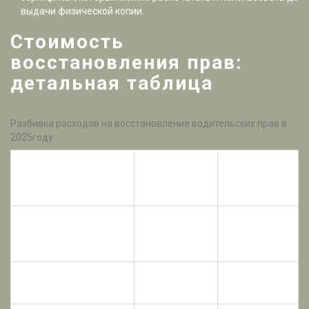
выдачи физической копии.
Стоимость
восстановления прав:
детальная таблица
Разбивка расходов на восстановление водительских прав в
2025году
Средняя
Срок
Этап
стоимость
выполнения
(руб.)
мгновенно
Штраф за нарушение
от 2000 до
после
ПДД
5000
оплаты
Госпошлина за
250
мгновенно
заявление