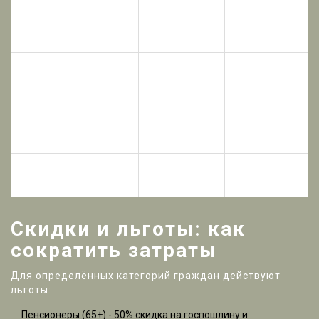
Медицинская
справка (форма 086/
300‑500
1‑2 дня
у)
Оплата услуги
мультицентра (по
200‑400
мгновенно
желанию)
Судебный запрос
зависит от
от 1000
(если дело в суде)
сроков суда
Итого (без учёта
от 3750 до
5‑14 дней
скидок)
9150
Скидки и льготы: как
сократить затраты
Для определённых категорий граждан действуют
льготы:
Пенсионеры (65+) - 50% скидка на госпошлину и