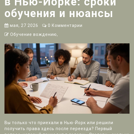
в Нью-Йорке: сроки
обучения и нюансы
мая, 27 2026
0 Комментарии
Обучение вождению,
Вы только что приехали в Нью-Йорк или решили
получить права здесь после переезда? Первый