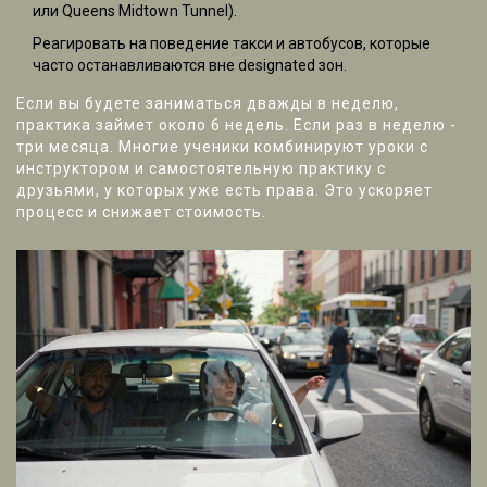
или Queens Midtown Tunnel).
Реагировать на поведение такси и автобусов, которые
часто останавливаются вне designated зон.
Если вы будете заниматься дважды в неделю,
практика займет около 6 недель. Если раз в неделю -
три месяца. Многие ученики комбинируют уроки с
инструктором и самостоятельную практику с
друзьями, у которых уже есть права. Это ускоряет
процесс и снижает стоимость.