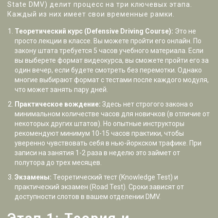
State DMV
) делит процесс на три ключевых этапа.
Каждый из них имеет свои временные рамки.
Теоретический курс (Defensive Driving Course):
Это не
просто лекции в классе. Вы можете пройти его онлайн. По
закону штата требуется 5 часов учебного материала. Если
вы выберете формат видеокурса, вы сможете пройти его за
один вечер, если будете смотреть без перемотки. Однако
многие выбирают формат с тестами после каждого модуля,
что может занять пару дней.
Практическое вождение:
Здесь нет строгого закона о
минимальном количестве часов для новичков (в отличие от
некоторых других штатов). Но опытные инструкторы
рекомендуют минимум 10-15 часов практики, чтобы
уверенно чувствовать себя в нью-йоркском трафике. При
записи на занятия 1-2 раза в неделю это займет от
полутора до трех месяцев.
Экзамены:
Теоретический тест (Knowledge Test) и
практический экзамен (Road Test). Сроки зависят от
доступности слотов в вашем отделении DMV.