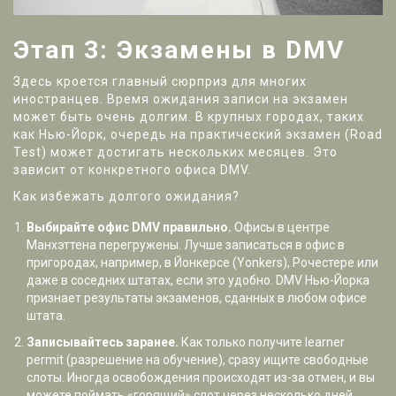
Этап 3: Экзамены в DMV
Здесь кроется главный сюрприз для многих
иностранцев. Время ожидания записи на экзамен
может быть очень долгим. В крупных городах, таких
как Нью-Йорк, очередь на практический экзамен (Road
Test) может достигать нескольких месяцев. Это
зависит от конкретного офиса DMV.
Как избежать долгого ожидания?
Выбирайте офис DMV правильно.
Офисы в центре
Манхэттена перегружены. Лучше записаться в офис в
пригородах, например, в Йонкерсе (Yonkers), Рочестере или
даже в соседних штатах, если это удобно. DMV Нью-Йорка
признает результаты экзаменов, сданных в любом офисе
штата.
Записывайтесь заранее.
Как только получите learner
permit (разрешение на обучение), сразу ищите свободные
слоты. Иногда освобождения происходят из-за отмен, и вы
можете поймать «горящий» слот через несколько дней.