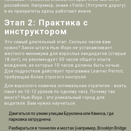
российских. Например, знаки «Yield» (Уступите дорогу)
и их приоритеты здесь работают иначе.
Этап 2: Практика с
инструктором
Это самый длительный этап. Сколько часов вам
нужно? Закон штата Нью-Йорк не устанавливает
жесткого минимума для взрослых кандидатов (старше
18 лет), но рекомендует 50 часов общего опыта
вождения, из которых 10 часов должны быть ночью.
Для подростков действует программа Learner Permit,
требующая более строгого контроля.
Для взрослого новичка оптимальная стратегия - взять
пакет из 10-12 уроков по одному часу. Почему так
много? Нью-Йорк - это уникальный город для
водителя. Вам нужно научиться:
Двигаться по узким улицам Бруклина или Квинса, где
парковка затруднена.
Разбираться в тоннелях и мостах (например, Brooklyn Bridge