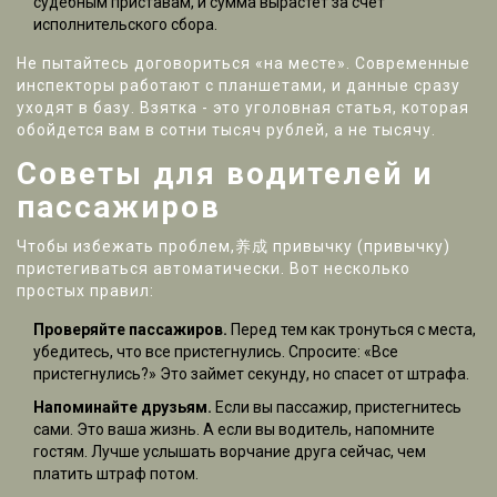
судебным приставам, и сумма вырастет за счет
исполнительского сбора.
Не пытайтесь договориться «на месте». Современные
инспекторы работают с планшетами, и данные сразу
уходят в базу. Взятка - это уголовная статья, которая
обойдется вам в сотни тысяч рублей, а не тысячу.
Советы для водителей и
пассажиров
Чтобы избежать проблем,养成 привычку (привычку)
пристегиваться автоматически. Вот несколько
простых правил:
Проверяйте пассажиров.
Перед тем как тронуться с места,
убедитесь, что все пристегнулись. Спросите: «Все
пристегнулись?» Это займет секунду, но спасет от штрафа.
Напоминайте друзьям.
Если вы пассажир, пристегнитесь
сами. Это ваша жизнь. А если вы водитель, напомните
гостям. Лучше услышать ворчание друга сейчас, чем
платить штраф потом.