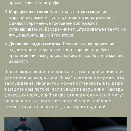
врач не спасет от штрафа.
Маршрутные такси.
В некоторых старых моделях
маршруток ремни могут отсутствовать конструктивно.
Однако современные требования обязывают
устанавливать их. Если ремня нет, штрафовать не за что, но
лучше выбрать другой транспорт.
Движение задним ходом.
Технически, при движении
задним ходом скорость низкая, но правило требует
пристегивания всегда, когда двигатель работает и машина
движется.
Часто люди ошибочно полагают, что в пробке или при
движении со скоростью 10 км/ч ремень не нужен. Это
заблуждение. Инспектор может остановить вас даже
в медленном потоке, если увидит нарушение. Камеры
фиксации нарушений также становятся умнее и могут
распознавать отсутствие ремней через лобовое
стекло, хотя это сложнее для задних сидений.