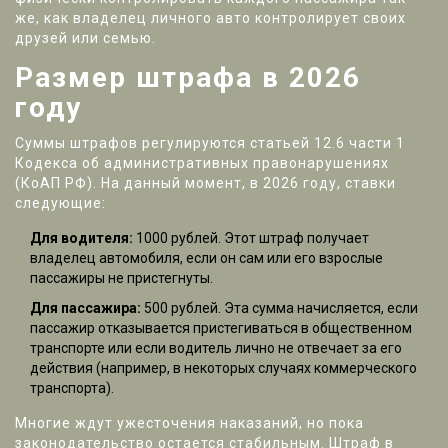
же, как владелец личного авто контролирует своих
друзей или семью.
Размер штрафа в 2026
году
Суммы штрафов регулируются статьей 12.6 части 1
Кодекса об административных правонарушениях
(КоАП РФ). На данный момент, в 2026 году, ставки
следующие:
Для водителя:
1000 рублей. Этот штраф получает
владелец автомобиля, если он сам или его взрослые
пассажиры не пристегнуты.
Для пассажира:
500 рублей. Эта сумма начисляется, если
пассажир отказывается пристегиваться в общественном
транспорте или если водитель лично не отвечает за его
действия (например, в некоторых случаях коммерческого
транспорта).
Многие ждут ужесточения наказаний, но пока
законодательство остается стабильным. Штраф в