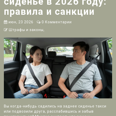
сиденье в 2026 году:
правила и санкции
июн, 23 2026
0 Комментарии
Штрафы и законы,
Вы когда-нибудь садились на заднее сиденье такси
или подвозили друга, расслабившись и забыв