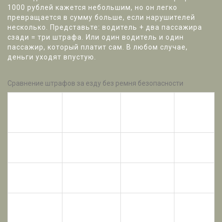
1000 рублей кажется небольшим, но он легко
превращается в сумму больше, если нарушителей
несколько. Представьте: водитель + два пассажира
сзади = три штрафа. Или один водитель и один
пассажир, который платит сам. В любом случае,
деньги уходят впустую.
Сравнение штрафов за езду без ремня безопасности
Кто
Размер
Тип
Статья
нарушил
штрафа
транспорта
КоАП
правило
(руб.)
Личный
12.6 ч.
Водитель
1000
автомобиль
1
Пассажир
Такси /
12.6 ч.
500
(взрослый)
Маршрутка
1
Если
3000 -
12.3 ч.
Водитель
ребенок без
4000*
3