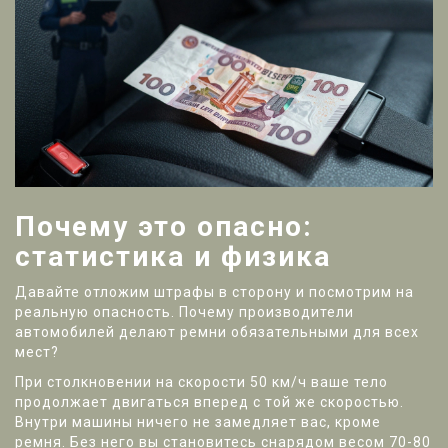
Почему это опасно:
статистика и физика
Давайте отложим штрафы в сторону и посмотрим на
реальную опасность. Почему производители
автомобилей делают ремни обязательными для всех
мест?
При столкновении на скорости 50 км/ч ваше тело
продолжает двигаться вперед с той же скоростью.
Внутри машины ничего не замедляет вас, кроме
ремня. Без него вы становитесь снарядом весом 70-80