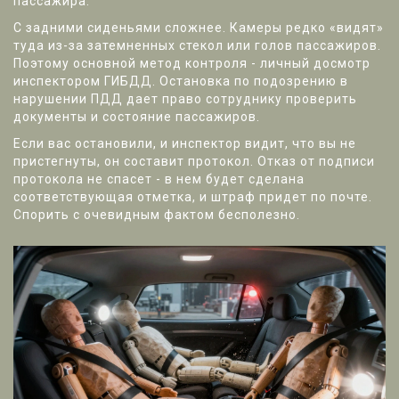
пассажира.
С задними сиденьями сложнее. Камеры редко «видят»
туда из-за затемненных стекол или голов пассажиров.
Поэтому основной метод контроля - личный досмотр
инспектором ГИБДД. Остановка по подозрению в
нарушении ПДД дает право сотруднику проверить
документы и состояние пассажиров.
Если вас остановили, и инспектор видит, что вы не
пристегнуты, он составит протокол. Отказ от подписи
протокола не спасет - в нем будет сделана
соответствующая отметка, и штраф придет по почте.
Спорить с очевидным фактом бесполезно.