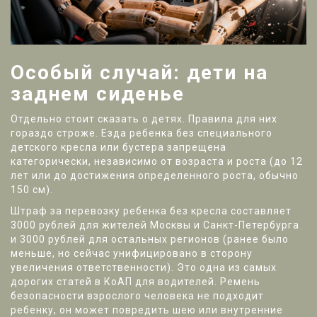
Особый случай: дети на
заднем сиденье
Отдельно стоит сказать о детях. Правила для них
гораздо строже. Езда ребенка без специального
детского кресла или бустера запрещена
категорически, независимо от возраста и роста (до 12
лет или до достижения определенного роста, обычно
150 см).
Штраф за перевозку ребенка без кресла составляет
3000 рублей для жителей Москвы и Санкт-Петербурга
и 3000 рублей для остальных регионов (ранее было
меньше, но сейчас унифицировано в сторону
увеличения ответственности). Это одна из самых
дорогих статей в КоАП для водителей. Ремень
безопасности взрослого человека не подходит
ребенку, он может повредить шею или внутренние