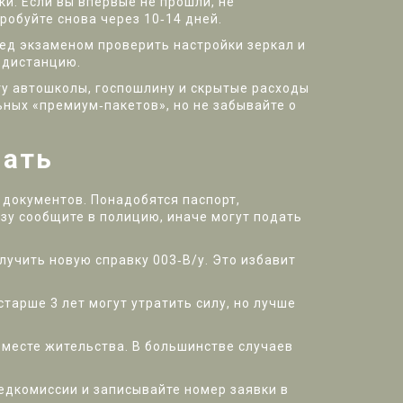
ки. Если вы впервые не прошли, не
робуйте снова через 10‑14 дней.
ред экзаменом проверить настройки зеркал и
 дистанцию.
ату автошколы, госпошлину и скрытые расходы
ных «премиум‑пакетов», но не забывайте о
нать
 документов. Понадобятся паспорт,
азу сообщите в полицию, иначе могут подать
лучить новую справку 003‑В/у. Это избавит
старше 3 лет могут утратить силу, но лучше
о месте жительства. В большинстве случаев
медкомиссии и записывайте номер заявки в