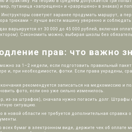
ию и практику. На теорию в среднем допускается три попыт
мер, путаница «запрещено» и «разрешено» в знаках) и поп
. Инструкторы советуют заранее продумать маршрут, а пе
тора трюками – лучше вести машину уверенно и соблюдать
дах варьируется от 30 000 до 45 000 рублей, включая опл
уктором). Сэкономить можно, выбирая школы без обязатель
одление прав: что важно з
можно за 1–2 недели, если подготовить правильный пакет
ере и, при необходимости, фотки. Если права украдены, ср
о окончания рекомендуется записаться на медкомиссию и по
новить фото, если оно уже сильно изменилось.
р, из‑за штрафов), сначала нужно погасить долг. Штрафы 
иятную ситуацию.
что в новой области не требуется дополнительная справка 
ументы.
ю всех бумаг в электронном виде, держите чек об оплате 