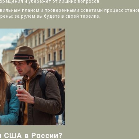
бращения и убережёт от лишних вопросов.
равильным планом и проверенными советами процесс стано
ены: за рулём вы будете в своей тарелке.
и США в России?