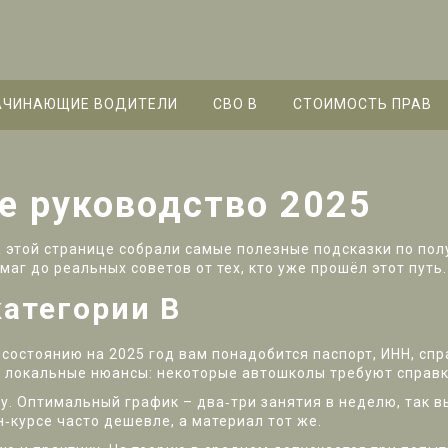
АЧИНАЮЩИЕ ВОДИТЕЛИ
СВО B
СТОИМОСТЬ ПРАВ
ое руководство 2025
а этой странице собрали самые полезные подсказки по по
умаг до реальных советов от тех, кто уже прошёл этот путь.
категории B
состоянию на 2025 год вам понадобится паспорт, ИНН, сп
ьте локальные нюансы: некоторые автошколы требуют справк
. Оптимальный график – два‑три занятия в неделю, так вы
н‑курсе часто дешевле, а материал тот же.