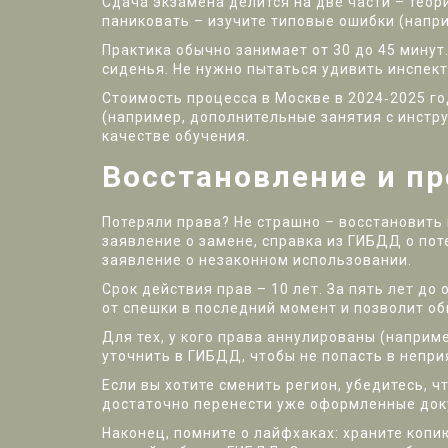
Сдача экзамена делится на две части – теор
паниковать – изучите типовые ошибки (напри
Практика обычно занимает от 30 до 45 минут
сиденья. Не нужно пытаться удивить инспек
Стоимость процесса в Москве в 2024‑2025 го
(например, дополнительные занятия с инстр
качестве обучения.
Восстановление и пр
Потеряли права? Не страшно – восстановить 
заявление о замене, справка из ГИБДД о пот
заявление о незаконном использовании.
Срок действия прав – 10 лет. За пять лет д
от спешки в последний момент и позволит об
Для тех, у кого права аннулированы (наприме
уточнить в ГИБДД, чтобы не попасть в непр
Если вы хотите сменить регион, убедитесь, 
достаточно перенести уже оформленные док
Наконец, помните о лайфхаках: храните копи