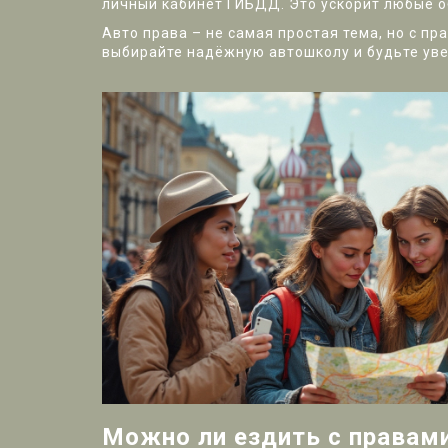
личный кабинет ГИБДД. Это ускорит любые о
Авто права – не самая простая тема, но с п
выбирайте надёжную автошколу и будьте увер
Можно ли ездить с правам