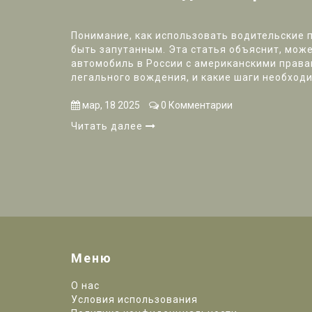
Понимание, как использовать водительские 
быть запутанным. Эта статья объяснит, може
автомобиль в России с американскими права
легального вождения, и какие шаги необход
получения разрешения. Мы также посмотрим
международных водительских удостоверени
мар, 18 2025
0 Комментарии
советы для путешественников. Присоединяйте
Читать далее
как сохранить спокойствие и уверенность за 
Меню
О нас
Условия использования