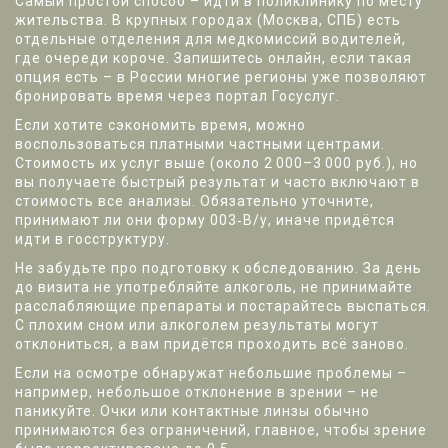
Самый простой способ – идти в поликлинику по месту
жительства. В крупных городах (Москва, СПБ) есть
отдельные отделения для медкомиссий водителей,
где очереди короче. Запишитесь онлайн, если такая
опция есть – в России многие регионы уже позволяют
бронировать время через портал Госуслуг.
Если хотите сэкономить время, можно
воспользоваться платными частными центрами.
Стоимость их услуг выше (около 2 000–3 000 руб.), но
вы получаете быстрый результат и часто включают в
стоимость все анализы. Обязательно уточните,
принимают ли они форму 003‑В/у, иначе придётся
идти в госструктуру.
Не забудьте про подготовку к обследованию. За день
до визита не употребляйте алкоголь, не принимайте
расслабляющие препараты и постарайтесь выспаться.
С плохим сном или алкоголем результаты могут
отклониться, а вам придётся проходить всё заново.
Если на осмотре обнаружат небольшие проблемы –
например, небольшое отклонение в зрении – не
паникуйте. Очки или контактные линзы обычно
принимаются без ограничений, главное, чтобы зрение