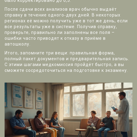
было корректировано до 0,5.
После сдачи всех анализов врач обычно выдаёт
справку в течение одного‑двух дней. В некоторых
регионах её можно получить уже в тот же день, если
все результаты уже в системе. Получив справку,
проверьте, правильно ли заполнены все поля –
ошибки часто приводят к отказу в приёме в
автошколу.
Итого, запомните три вещи: правильная форма,
полный пакет документов и предварительная запись.
С этими шагами медкомиссия пройдёт быстро, а вы
сможете сосредоточиться на подготовке к экзамену.