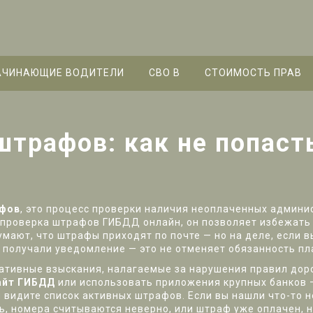
АЧИНАЮЩИЕ ВОДИТЕЛИ
СВО B
СТОИМОСТЬ ПРАВ
трафов: как не попасть
афов
,
это процесс проверки наличия неоплаченных админи
проверка штрафов ГИБДД онлайн
, он позволяет избежать
мают, что штрафы приходят по почте — но на деле, если в
е получали уведомление — это не отменяет обязанность пл
ативные взыскания, налагаемые за нарушения правил дор
айт ГИБДД
или использовать приложения крупных банков —
ы видите список активных штрафов. Если вы нашли что-то 
, номера считываются неверно, или штраф уже оплачен, но