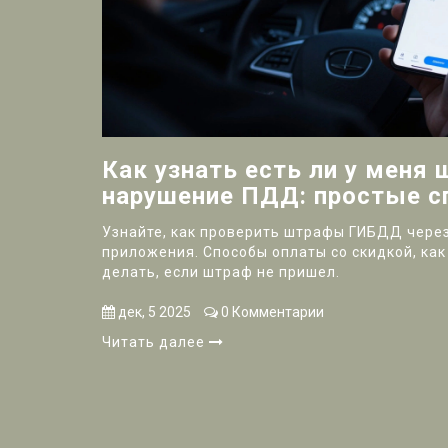
Как узнать есть ли у меня 
нарушение ПДД: простые 
проверки
Узнайте, как проверить штрафы ГИБДД через
приложения. Способы оплаты со скидкой, как
делать, если штраф не пришел.
дек, 5 2025
0 Комментарии
Читать далее