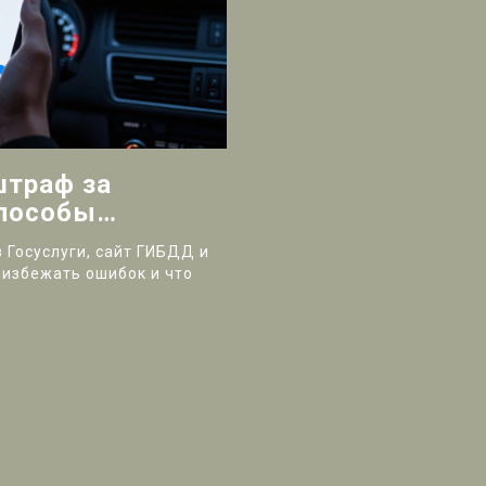
штраф за
способы
 Госуслуги, сайт ГИБДД и
 избежать ошибок и что