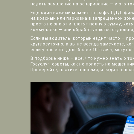
подать заявление на оспаривание — и это то
Еще один важный момент:
штрафы ПДД
,
фин
на красный или парковка в запрещенной зон
просто не знают и платят полную сумму, хот
коммуналке — они обрабатываются отдельно, 
Если вы водитель, который ездит часто — пр
круглосуточно, а вы не всегда замечаете, ко
если у вас есть долг более 10 тысяч, могут о
В подборке ниже — все, что нужно знать о т
Госуслуг, советы, как не попасть на мошенник
Проверяйте, платите вовремя, и ездите споко