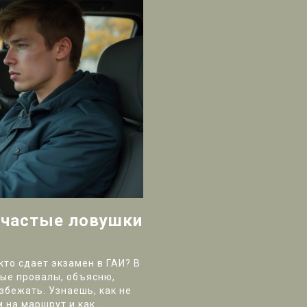
: частые ловушки
кто сдает экзамен в ГАИ? В
ные провалы, объясню,
избежать. Узнаешь, как не
 на маршрут и как