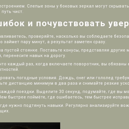
строением. Слепые зоны у боковых зеркал могут скрыват
 путь чист.
шибок и почувствовать уве
навливаетесь, проверяйте, насколько вы соблюдаете безоп
о займет пару минут, а результат заметен сразу.
 пустой стоянке. Поставьте конусы, представляя другие м
, перенесите навык на дорогу.
 что каждый раз, когда включаете поворотник, вы обязаны 
ятностей.
ровать погодные условия. Дождь, снег или гололед требу
ьте дистанцию минимум в два раза и снимайте резкие уск
каждой поездки. Выделите 30 секунд, подумайте, где вы м
Чем быстрее поймёте, где ошибаетесь, тем быстрее исправ
л, где нужно подтянуть навыки. Регулярно анализируйте во
ющих.