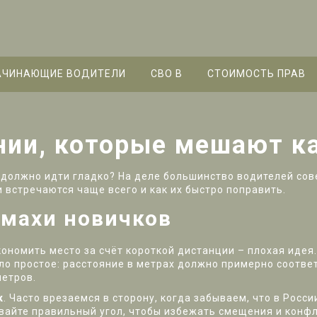
АЧИНАЮЩИЕ ВОДИТЕЛИ
СВО B
СТОИМОСТЬ ПРАВ
нии, которые мешают 
сё должно идти гладко? На деле большинство водителей со
 встречаются чаще всего и как их быстро поправить.
махи новичков
кономить место за счёт короткой дистанции – плохая идея.
ло простое: расстояние в метрах должно примерно соответ
метров.
к
. Часто врезаемся в сторону, когда забываем, что в Росс
ивайте правильный угол, чтобы избежать смещения и конфл