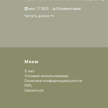
справиться с неожиданностями инспектора. 
лайфхаков из личного опыта. Всё максимально
июн, 17 2025
0 Комментарии
Читать далее
Меню
О нас
Условия использования
Политика конфиденциальности
PIPL
Связаться