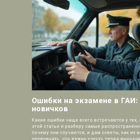
Ошибки на экзамене в ГАИ
новичков
Какие ошибки чаще всего встречаются у тех, 
этой статье я разберу самые распространён
почему они случаются, и дам советы, как их 
нервничать, что важно учесть перед выходом