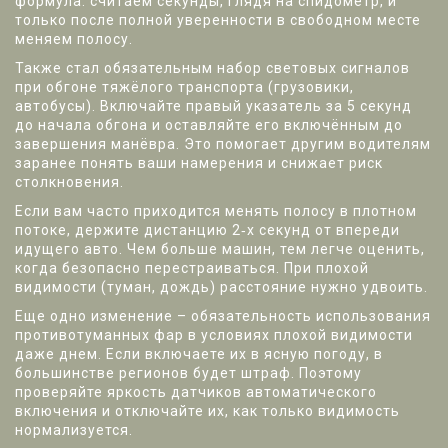
формула: считаем секунды, глядя на спидометр, и
только после полной уверенности в свободном месте
меняем полосу.
Также стал обязательным набор световых сигналов
при обгоне тяжёлого транспорта (грузовики,
автобусы). Включайте правый указатель за 5 секунд
до начала обгона и оставляйте его включённым до
завершения манёвра. Это помогает другим водителям
заранее понять ваши намерения и снижает риск
столкновения.
Если вам часто приходится менять полосу в плотном
потоке, держите дистанцию 2‑х секунд от впереди
идущего авто. Чем больше машин, тем легче оценить,
когда безопасно перестраиваться. При плохой
видимости (туман, дождь) расстояние нужно удвоить.
Еще одно изменение – обязательность использования
противотуманных фар в условиях плохой видимости
даже днем. Если включаете их в ясную погоду, в
большинстве регионов будет штраф. Поэтому
проверяйте яркость датчиков автоматического
включения и отключайте их, как только видимость
нормализуется.