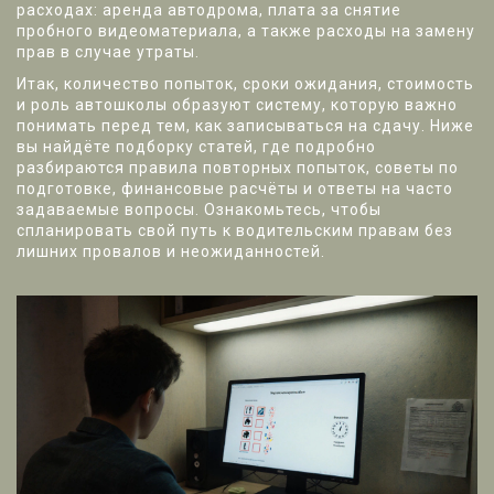
расходах: аренда автодрома, плата за снятие
пробного видеоматериала, а также расходы на замену
прав в случае утраты.
Итак, количество попыток, сроки ожидания, стоимость
и роль автошколы образуют систему, которую важно
понимать перед тем, как записываться на сдачу. Ниже
вы найдёте подборку статей, где подробно
разбираются правила повторных попыток, советы по
подготовке, финансовые расчёты и ответы на часто
задаваемые вопросы. Ознакомьтесь, чтобы
спланировать свой путь к водительским правам без
лишних провалов и неожиданностей.