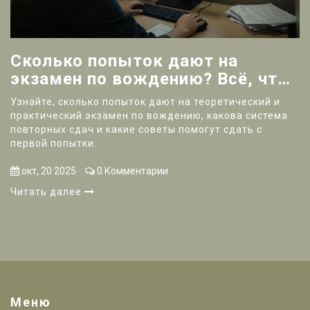
Сколько попыток дают на
экзамен по вождению? Всё, что
нужно знать
Узнайте, сколько попыток дают на теоретический и
практический экзамен по вождению, какова система
повторных сдач и какие советы помогут сдать с
первой попытки.
окт, 20 2025
0 Комментарии
Читать далее
Меню