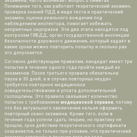
экзамена
, часто возникает вопрос о лимитах.
Понимание того, как работает
теоретический экзамен
,
проверка знаний ПДД в виде теста
и
практический
экзамен
,
оценка реального вождения под
наблюдением инспектора
, помогает избежать
неприятных сюрпризов. Эти два этапа находятся под
контролем
ГИБДД
,
орган государственной инспекции
безопасности дорожного движения
, который задаёт в
какие сроки можно повторить попытку и сколько раз
это допускается.
Согласно действующим правилам, кандидат имеет три
попытки в течение одного года пройти каждый из
экзаменов. После третьего провала обязательна
пауза в 30 дней, а в случае повторных неудач
требуется повторное медицинское
освидетельствование и уплата дополнительной
госпошлины. Это правило связывает количество
попыток с требованием
медицинской справки
, потому
что без актуального заключения нельзя оформить
повторный сеанс экзамена. Кроме того, если в
течение года успели сдать теорию, но практику не
прошли, срок действия теоретического сертификата
сохраняется, но только при условии, что практический