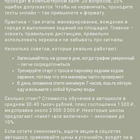
проходит в компьютерном зале: 20 вопросов, 25%
ошибок допускается. Чтобы не нервничать, проходите
тесты онлайн – так привыкнете к формату.
Практика – три этапа: маневрирование, вождение в
городе и выполнение заданий на площадке. Главное –
освоить правильную дистанцию, правильно
использовать зеркала и не забывать про сигналы.
Несколько советов, которые реально работают:
Записывайтесь на уроки в дни, когда трафик умеренный
– легче сосредоточиться.
Тренируйте старт с троса и парковку задним ходом
заранее, потому что эти манёвры часто проверяют.
В день экзамена спите минимум 7 часов, ешьте лёгкую
еду и возьмите с собой бутылку воды.
Сколько стоит? Стоимость обучения в автошколе в
среднем 30‑40 тысяч рублей, плюс госпошлина 1 500 ₽,
медсправка около 2 000‑3 000 ₽. Некоторые школы
предлагают «пакет «все включено» – экономия до
10%.
Если хотите сэкономить, ищите акции в соцсетях
автошкол, сравнивайте цены и уточняйте, входит ли в