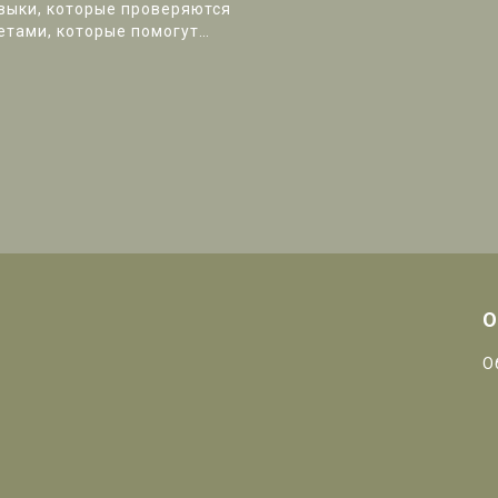
выки, которые проверяются
етами, которые помогут
О
О