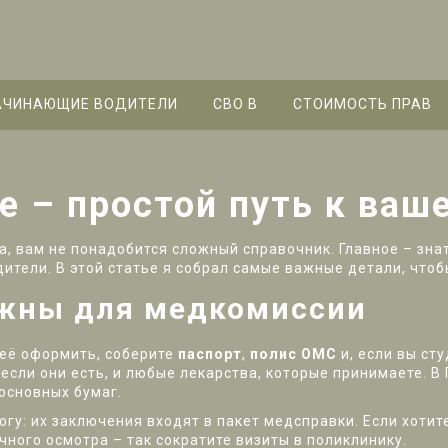
АЧИНАЮЩИЕ ВОДИТЕЛИ
СВО B
СТОИМОСТЬ ПРАВ
е – простой путь к ваш
а, вам не понадобится сложный справочник. Главное – зна
ители. В этой статье я собрал самые важные детали, чтоб
ужны для медкомиссии
 её оформить, соберите
паспорт
,
полис ОМС
и, если вы сту
 если они есть, и любые лекарства, которые принимаете. 
основных бумаг.
огу: их заключения входят в пакет медсправки. Если хотит
чного осмотра – так сократите визиты в поликлинику.