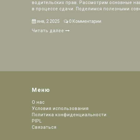
водительских прав. Рассмотрим основные на
в процессе сдачи. Поделимся полезными сов
справиться с экзаменом успешно.
янв, 2 2025
0 Комментарии
Читать далее
Меню
О нас
Условия использования
Политика конфиденциальности
PIPL
Связаться