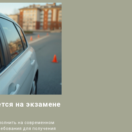
тся на экзамене
полнить на современном
ребования для получения