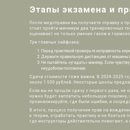
Этапы экзамена и п
После медсправки вы получаете справку о пр
стоит пройти минимум два тренировочных тес
оценивает не только умение газом и тормозо
Три главных лайфхака:
Перед практикой проверьте исправность зерк
Держите правильную дистанцию от машины п
Не пытайтесь «угадать» манёвр. Если чувству
неудобном положении.
Сдача стоимости тоже важна. В 2024‑2025 год
около 1 500 рублей. Некоторые школы предла
Если вы не прошли сдачу с первого раза, не 
нужно будет заплатить небольшую пошлину, 
проанализируйте, где были ошибки, и сосред
В итоге, процесс получения прав на вождени
к теории, отработать практику и не бояться
где инструкторы действительно помогают, а 