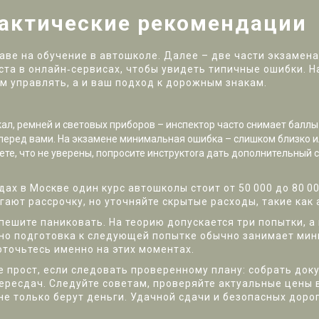
рактические рекомендации
аве на обучение в автошколе. Далее – две части экзамена
та в онлайн‑сервисах, чтобы увидеть типичные ошибки. На
м управлять, а и ваш подход к дорожным знакам.
ал, ремней и световых приборов – инспектор часто снимает баллы 
еред вами. На экзамене минимальная ошибка – слишком близко и
ете, что не уверены, попросите инструктora дать дополнительный с
ах в Москве один курс автошколы стоит от 50 000 до 80 00
гают рассрочку, но уточняйте скрытые расходы, такие как
спешите паниковать. На теорию допускается три попытки, а
но подготовка к следующей попытке обычно занимает мин
оточьтесь именно на этих моментах.
е прост, если следовать проверенному плану: собрать до
 пересдач. Следуйте советам, проверяйте актуальные цены 
не только берут деньги. Удачной сдачи и безопасных дорог