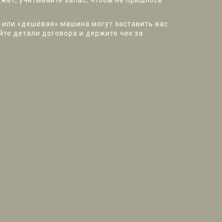
жет, учитывайте запас, чтобы не пришлось
р или «дешёвая» машина могут заставить вас
йте детали договора и держите чек за