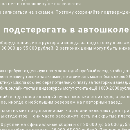
за неё в госпошлину не включаются.
 записаться на экзамен. Поэтому сохраняйте подтвержден
 подстерегать в автошколе
оборудования, инструктора и иногда за подготовку к экза
 30 000 до 55 000 рублей. В регионах цены могут быть ни
лы требуют отдельную плату за каждый пробный заезд, чтобы дат
яет машину только на экзамен, её стоимость может быть около 2 0
ктику? Школа обычно берёт отдельную плату за повторный заезд, и
ия, онлайн‑тесты и видеокурсы могут стоить ещё 1 000‑2 000 рубл
яйте в договоре каждый пункт: сколько стоит курс, а ско
ое, иногда с небольшим резервом на повторный заезд.
«пакетными» предложениями: часто они включают два‑три
вы студентов – они часто расскажут, есть ли скрытые плат
00 рублей на официальные сборы и от 30 000 до 55 000 ру