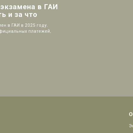
 экзамена в ГАИ
ь и за что
ен в ГАИ в 2025 году.
официальных платежей,
О
Э