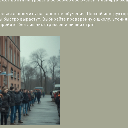
жет выйти на уровень 38 000‑65 000 рублей. Планируя бюд
нельзя экономить на качестве обучения. Плохой инструкто
ды быстро вырастут. Выбирайте проверенную школу, уточня
пройдёт без лишних стрессов и лишних трат.