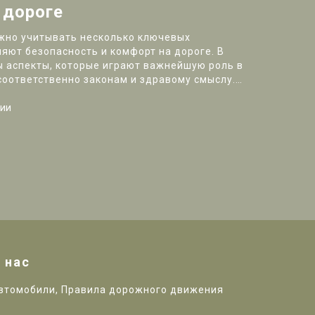
 дороге
жно учитывать несколько ключевых
яют безопасность и комфорт на дороге. В
ы аспекты, которые играют важнейшую роль в
соответственно законам и здравому смыслу.
егулярном техобслуживании, комфорте и
 помогут вам сделать правильный выбор и
ии
ортное средство в лучшем состоянии.
 нас
втомобили, Правила дорожного движения