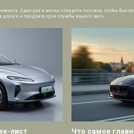
емонта. Один раз в месяц отведите полчаса, чтобы быстр
а дороге и продлите срок службы вашего авто.
ек-лист
Что самое главн