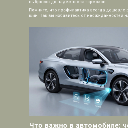
выбросов до надёжности тормозов.
Помните, что профилактика всегда дешевле р
шин. Так вы избавитесь от неожиданностей н
Что важно в автомобиле: ч