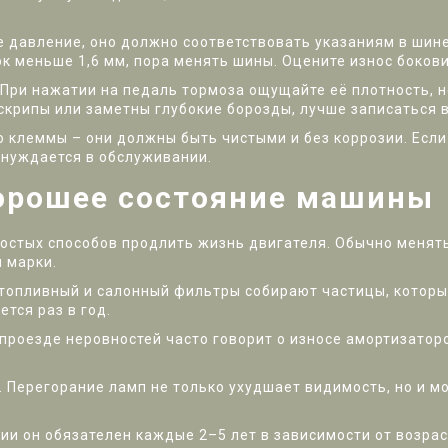
е давление, оно должно соответствовать указаниям в шине
ок меньше 1,6 мм, пора менять шины. Оцените износ бокови
 При нажатии на педаль тормоза ощущайте её плотность, н
скрипы или заметны глубокие борозды, лучше записаться в
о клеммы – они должны быть чистыми и без коррозии. Если 
 нуждается в обслуживании.
орошее состояние машины
остых способов продлить жизнь двигателя. Обычно менять
 марки.
топливный и салонный фильтры собирают частицы, которые
тся раз в год.
проезде неровностей часто говорит о износе амортизаторо
 Перегорание ламп не только ухудшает видимость, но и м
ии он обязателен каждые 2–5 лет в зависимости от возрас