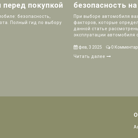
 перед покупкой
безопасность на
мобиле: безопасность,
При выборе автомобиля ва
ота. Полный гид по выбору
факторов, которые определ
данной статье рассмотрен
эксплуатации автомобиля 
Узнайте о безопасности, р
экономии топлива, которые
фев, 3 2025
0 Комментар
поддерживать ваше трансп
Читать далее
О
А