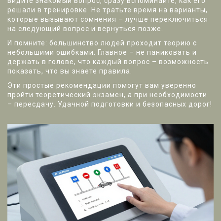
видите знакомый вопрос, сразу вспоминайте, как его
решали в тренировке. Не тратьте время на варианты,
которые вызывают сомнения – лучше переключиться
на следующий вопрос и вернуться позже.
И помните: большинство людей проходит теорию с
небольшими ошибками. Главное – не паниковать и
держать в голове, что каждый вопрос – возможность
показать, что вы знаете правила.
Эти простые рекомендации помогут вам уверенно
пройти теоретический экзамен, а при необходимости
– пересдачу. Удачной подготовки и безопасных дорог!