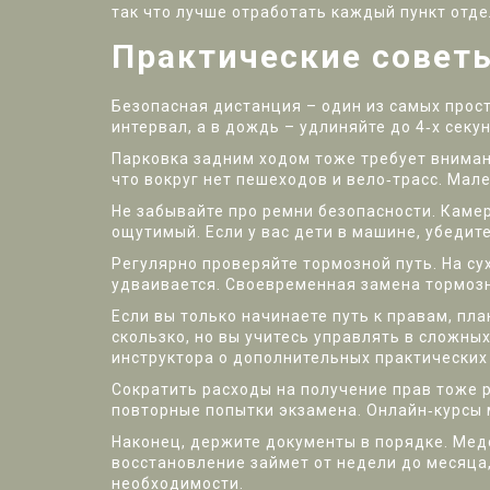
так что лучше отработать каждый пункт отде
Практические совет
Безопасная дистанция – один из самых прост
интервал, а в дождь – удлиняйте до 4‑х сек
Парковка задним ходом тоже требует внимани
что вокруг нет пешеходов и вело‑трасс. Мал
Не забывайте про ремни безопасности. Каме
ощутимый. Если у вас дети в машине, убедите
Регулярно проверяйте тормозной путь. На сух
удваивается. Своевременная замена тормозн
Если вы только начинаете путь к правам, пл
скользко, но вы учитесь управлять в сложных
инструктора о дополнительных практических
Сократить расходы на получение прав тоже 
повторные попытки экзамена. Онлайн‑курсы м
Наконец, держите документы в порядке. Медс
восстановление займет от недели до месяца,
необходимости.