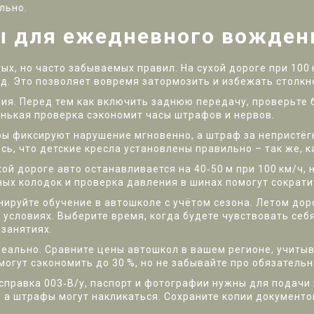
льно.
ы для ежедневного вожден
ых, но часто забываемых правил. На сухой дороге при 10
унд. Это позволяет вовремя затормозить и избежать столкн
я. Перед тем как включить заднюю передачу, проверьте б
енькая проверка сэкономит часы штрафов и нервов.
ры фиксируют нарушение мгновенно, а штраф за непристёг
сь, что детские кресла установлены правильно – так же, ка
ой дороге авто останавливается на 40‑50 м при 100 км/ч,
ых колодок и проверка давления в шинах помогут сократит
анируйте обучение в автошколе с учётом сезона. Летом дор
 условиях. Выберите время, когда будете чувствовать себ
 занятиях.
реально. Сравните цены автошкол в вашем регионе, учитыв
огут сэкономить до 30 %, но не забывайте про обязатель
правка 003‑В/у, паспорт и фотографии нужны для подачи 
 а штрафы могут накликаться. Сохраните копии документов