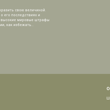
разить свою величиной.
 о его последствиях и
е высокие мировые штрафы
ми, как избежать
ы узнать больше о вашем
О
Ш