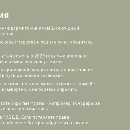
ия
0 км/ч держите минимум 2‑секундный
овения.
оковые зеркала и заднее окно, убедитесь,
нутый ремень в 2025 году уже довольно
к и ремни, они спасут жизнь.
 но при мокрой поверхности это расстояние
ь путь до полной остановки.
оги сухие, но жара может утомлять, зимой –
я комфортно, и не бойтесь спросить
айте скрытые траты – например, гонорары за
ные практические часы.
в ГИБДД. Если потеряете права,
 в облаке – быстро найдете их в случае