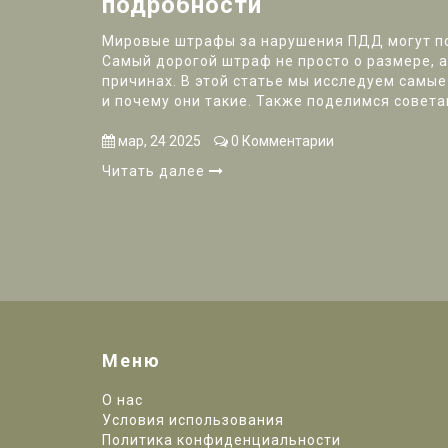
подробности
Мировые штрафы за нарушения ПДД могут по
Самый дорогой штраф не просто о размере, а
причинах. В этой статье мы исследуем самы
и почему они такие. Также поделимся совета
неприятных ситуаций. Читайте дальше, чтоб
кошельке и безопасности.
мар, 24 2025
0 Комментарии
Читать далее
Меню
О нас
Условия использования
Политика конфиденциальности