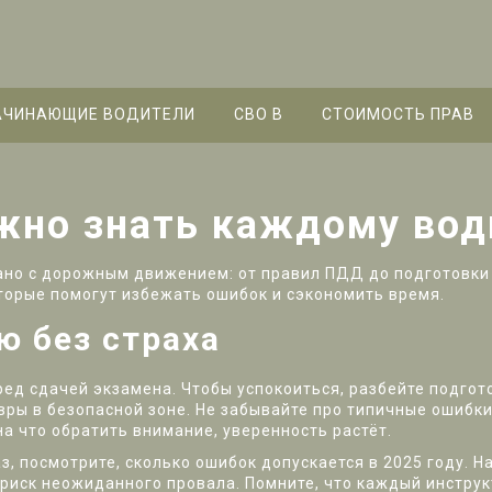
АЧИНАЮЩИЕ ВОДИТЕЛИ
СВО B
СТОИМОСТЬ ПРАВ
ужно знать каждому во
ано с дорожным движением: от правил ПДД до подготовки 
оторые помогут избежать ошибок и сэкономить время.
ю без страха
ед сдачей экзамена. Чтобы успокоиться, разбейте подгот
вры в безопасной зоне. Не забывайте про типичные ошибк
 на что обратить внимание, уверенность растёт.
з, посмотрите, сколько ошибок допускается в 2025 году. Н
 риск неожиданного провала. Помните, что каждый инстру