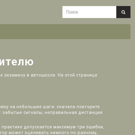
дителю
к экзамену в автошколе. На этой странице
овку на небольшие шаги: сначала повторите
и: забытые сигналы, неправильная дистанция
а практике допускается максимум три ошибки,
ктор может оценивать немного по‑разному,