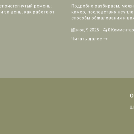
епристегнутый ремень:
Подробно разбираем, можн
и за день, как работают
камер, последствия неупла
способы обжалования и ва
июл, 9 2025
0 Комментар
Читать далее
О
Ш