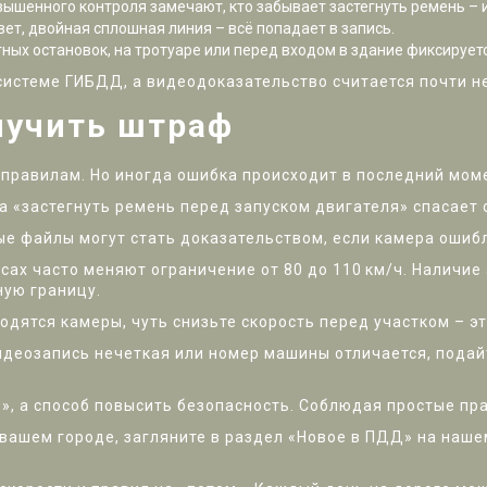
ышенного контроля замечают, кто забывает застегнуть ремень – 
ет, двойная сплошная линия – всё попадает в запись.
тных остановок, на тротуаре или перед входом в здание фиксирует
 системе ГИБДД, а видеодоказательство считается почти 
лучить штраф
 правилам. Но иногда ошибка происходит в последний моме
 «застегнуть ремень перед запуском двигателя» спасает о
е файлы могут стать доказательством, если камера ошибл
сах часто меняют ограничение от 80 до 110 км/ч. Наличи
ную границу.
ходятся камеры, чуть снизьте скорость перед участком – э
идеозапись нечеткая или номер машины отличается, подай
», а способ повысить безопасность. Соблюдая простые пра
 вашем городе, загляните в раздел «Новое в ПДД» на наше