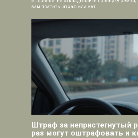
И главное: не откладывайте проверку ремня, 
вам платить штраф или нет.
Штраф за непристегнутый р
раз могут оштрафовать и к