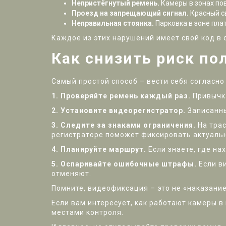
Непристёгнутый ремень.
Камеры в зонах пов
Проезд на запрещающий сигнал.
Красный св
Неправильная стоянка.
Парковка в зоне пла
Каждое из этих нарушений имеет свой код в
Как снизить риск по
Самый простой способ – вести себя согласно
1. Проверяйте ремень каждый раз.
Привычка
2. Установите видеорегистратор.
Записанны
3. Следите за знаками ограничения.
На трас
регистраторе поможет фиксировать актуаль
4. Планируйте маршрут.
Если знаете, где на
5. Оспаривайте ошибочные штрафы.
Если в
отменяют.
Помните, видеофиксация – это не «наказание
Если вам интересует, как работают камеры в
местами контроля.