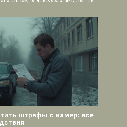
ет стать тем, когда камера решит, стоит ли
тить штрафы с камер: все
едствия