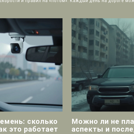
скорости и правил на «потом». Каждый день на дороге мож
емень: сколько
Можно ли не пла
ак это работает
аспекты и посл