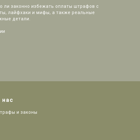
о ли законно избежать оплаты штрафов с
ты, лайфхаки и мифы, а также реальные
жные детали.
ии
 нас
трафы и законы