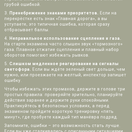
грубой ошибкой.
3.
Пренебрежение знаками приоритетов.
Если на
перекрёстке есть знак «Главная дорога», а вы
уступаете, это типичная ошибка, которая сразу
отбрасывает баллы.
4.
Неправильное использование сцепления и газа.
На старте экзамена часто слышен звук «тормозного»
газа. Плавное отжатие сцепления и плавный набор
оборотов помогают избежать рывков.
5.
Слишком медленное реагирование на сигналы
светофора.
Если вы ждёте зеленый свет дольше, чем
нужно, или проезжаете на желтый, инспектор запишет
ошибку.
Чтобы избежать этих промахов, держите в голове три
простых правила: проверяйте зрительно, планируйте
действия заранее и держите руки спокойными.
Практикуйтесь в безопасных условиях, а перед
экзаменом пройдите короткую тренировку «пять
минут», где пробуете каждый тип манёвра подряд.
Запомните, ошибки – это возможность стать лучше.
Если вы уже сталкивались с описанными ситуациями,