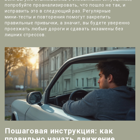
попробуйте проанализировать, что пошло не так, и
исправить это в следующий раз. Регулярные
мини‑тесты и повторения помогут закрепить
правильные привычки, а значит, вы будете уверенно
проезжать любые дороги и сдавать экзамены без
лишних стрессов.
Пошаговая инструкция: как
правильно начать движение