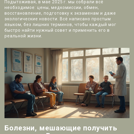
Подытоживая, в мае 2025 г. мы собрали всё
необходимое: цены, медкомиссии, обмен,
восстановление, подготовку к экзаменам и даже
экологические новости. Всё написано простым
языком, без лишних терминов, чтобы каждый мог
быстро найти нужный совет и применить его в
реальной жизни.
Болезни, мешающие получить