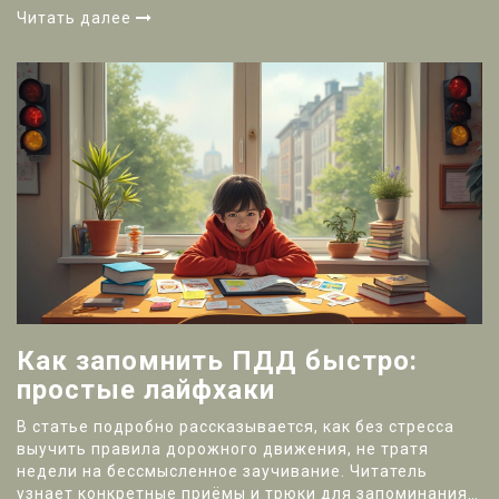
увереннее, чего избегать в поведения на трассе и
Читать далее
городе, и почему важно не бояться ошибок. В статье
рассмотрены приёмы безопасного вождения,
психологические лайфхаки и неожиданные факты о
дорожном движении.
Как запомнить ПДД быстро:
простые лайфхаки
В статье подробно рассказывается, как без стресса
выучить правила дорожного движения, не тратя
недели на бессмысленное заучивание. Читатель
узнает конкретные приёмы и трюки для запоминания