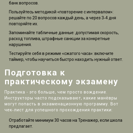
банк вопросов.
Пользуйтесь методикой «повторение с интервалом»:
решайте по 20 вопросов каждый день, а через 3‑4 дня
повторяйте их.
Запоминайте табличные данные: допустимая скорость,
расход топлива, штрафные санкции за конкретные
нарушения.
Тестируйте себя в режиме «сжатого часа»: включите
таймер, чтобы научиться быстро находить нужный ответ.
Подготовка к
практическому экзамену
Практика - это больше, чем просто вождение.
Инструкторы часто подсказывают, какие манёвры
могут попасть в экзаменационную программу. Вот
чек‑лист для успешного прохождения практики:
Отработайте минимум 30 часов на
Тренажер
, если школа
предлагает.