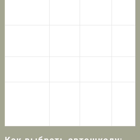
3‑4
Москва
81 %
38 000
недели
1‑2
Казань
88 %
32 000
недели
1‑2
Сочи
90 %
36 000
недели
2‑3
Новосибирск
84 %
33 000
недели