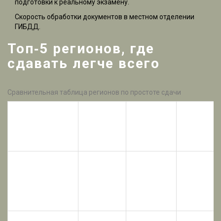
подготовки к реальному экзамену.
Скорость обработки документов в местном отделении
ГИБДД
.
Топ‑5 регионов, где
сдавать легче всего
Сравнительная таблица регионов по простоте сдачи
Средний
Среднее
% сдачи
время
Стоимост
Регион
(1‑я
ожидания
курса (руб.
попытка)
практики
2‑3
Санкт‑Петербург
85 %
35 000
недели