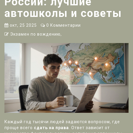
России: лучшие
автошколы и советы
окт, 25 2025
0 Комментарии
Экзамен по вождению,
Каждый год тысячи людей задаются вопросом, где
проще всего
сдать на права
. Ответ зависит от