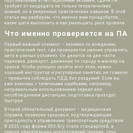
персональный аттестационный экзамен
, сдача ПА
требует от кандидата не только теоретических
знаний, но и уверенных практических навыков. В этой
статье мы разберём, что именно вам понадобится,
какие шаги выполнить и как уменьшить риск провала.
Что именно проверяется на ПА
Первый важный элемент –
экзамен по вождению
,
практический тест, где проверяется умение управлять
авто в разных условиях
. Он делится на две части:
парковка, разворот, движение по городу и манёвр на
трассе. Чтобы успешно пройти этот этап, нужен
хороший инструктор и регулярные занятия, но главное
– привычка соблюдать ПДД без раздумий. Если вы
уже знакомы с типичными ошибками, например,
неправильным использованием зеркал или
несоблюдением дистанции, подготовка проходит
быстрее.
Второй обязательный документ –
медицинская
справка
,
проверка здоровья, подтверждающая
пригодность к управлению транспортным средством
.
В 2025 году форма 003‑В/у стала стандартной, а
список обязательных исследований (зрение, слух,