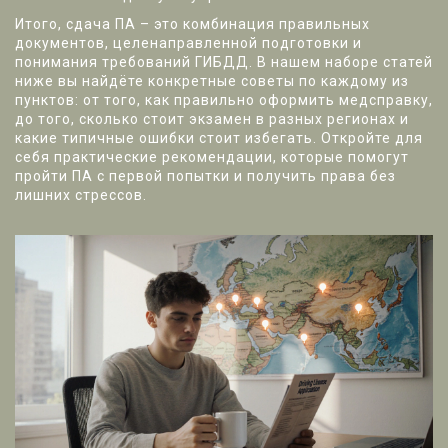
Итого, сдача ПА – это комбинация правильных
документов, целенаправленной подготовки и
понимания требований ГИБДД. В нашем наборе статей
ниже вы найдёте конкретные советы по каждому из
пунктов: от того, как правильно оформить медсправку,
до того, сколько стоит экзамен в разных регионах и
какие типичные ошибки стоит избегать. Откройте для
себя практические рекомендации, которые помогут
пройти ПА с первой попытки и получить права без
лишних стрессов.