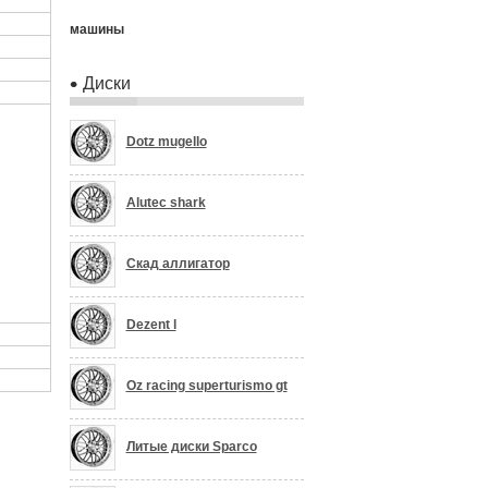
машины
Диски
Dotz mugello
Alutec shark
Скад аллигатор
Dezent l
Oz racing superturismo gt
Литые диски Sparco