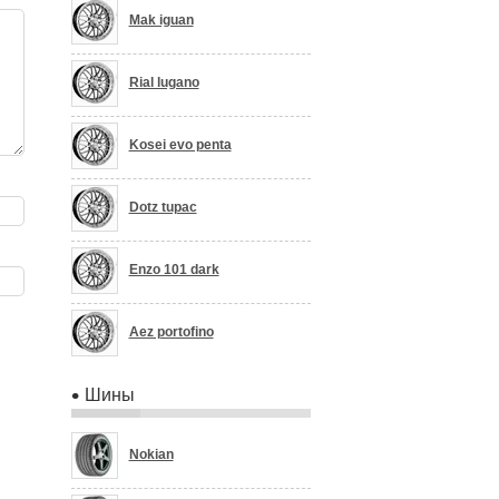
Mak iguan
Rial lugano
Kosei evo penta
Dotz tupac
Enzo 101 dark
Aez portofino
Шины
Nokian