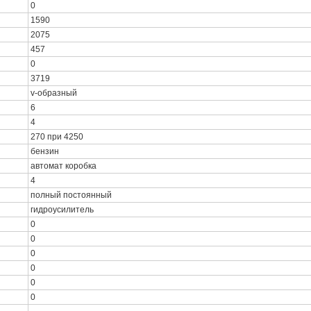
0
1590
2075
457
0
3719
v-образный
6
4
270 при 4250
бензин
автомат коробка
4
полный постоянный
гидроусилитель
0
0
0
0
0
0