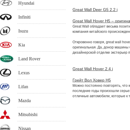
Hyundai
Great Wall Deer G5 2.2 i
Infiniti
Great Wall Hover H5 – ориги
Great Wall обладает весьма позит
Isuzu
компания китайского происхожден
Откровенно говоря, great wall hov
Kia
оригинальная. Да, донор машины 
дизайнерской отделке экстерьер п
Land Rover
Great Wall Hover 2.4 i
Lexus
Грейт Вол Ховер H5
Можно постоянно повторять, что к
Lifan
последние годы произошли серье
отличные автомобили, которые к 
Mazda
Mitsubishi
Nissan