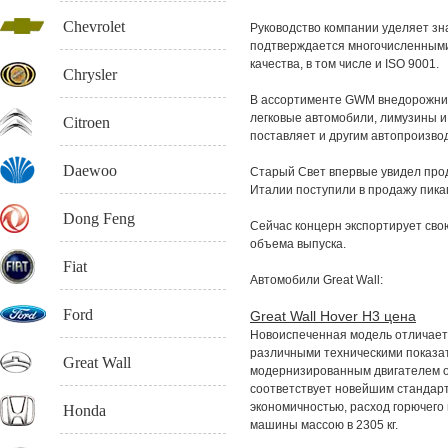
Chevrolet
Руководство компании уделяет зн
подтверждается многочисленным
качества, в том числе и ISO 9001.
Chrysler
В ассортименте GWM внедорожники
легковые автомобили, лимузины и
Citroen
поставляет и другим автопроизво
Daewoo
Старый Свет впервые увидел прод
Италии поступили в продажу пика
Dong Feng
Сейчас концерн экспортирует свою
объема выпуска.
Fiat
Автомобили Great Wall:
Ford
Great Wall Hover H3 цена
Новоиспеченная модель отличает
различными техническими показат
Great Wall
модернизированным двигателем от
соответствует новейшим стандар
экономичностью, расход горючего в
Honda
машины массою в 2305 кг.