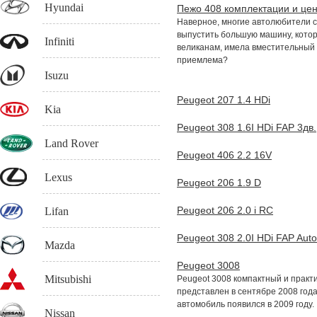
Hyundai
Пежо 408 комплектации и це
Наверное, многие автолюбители 
выпустить большую машину, котор
Infiniti
великанам, имела вместительный 
приемлема?
Isuzu
Peugeot 207 1.4 HDi
Kia
Peugeot 308 1.6I HDi FAP 3дв.
Land Rover
Peugeot 406 2.2 16V
Lexus
Peugeot 206 1.9 D
Peugeot 206 2.0 i RC
Lifan
Peugeot 308 2.0I HDi FAP Auto
Mazda
Peugeot 3008
Mitsubishi
Peugeot 3008 компактный и практ
представлен в сентябре 2008 года
автомобиль появился в 2009 году.
Nissan