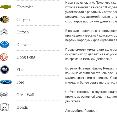
Идея так увлекла А. Пежо, что уж
Chevrolet
которая включала в себя 10 моде
участвовали в различных автопро
рекламы, чем автомобильные гонки
Chrysler
спроткаров постоянно уделяет са
В начале прошлого века произошл
Citroen
приглашен известный конструктор
первый народный французский ав
Daewoo
После смерти Армана его дело ус
основной упор делает на выпуск 
Dong Feng
во времена Великой депрессии.
Во ремя Франции фирму Peugeot п
Fiat
войны компания восстановилась, 
малолитражными машинами. С рос
Ford
и модели более серьезного класса
Сейчас компания выпускает надеж
Great Wall
прежнему основной акцент делае
двигателя.
Honda
Автомобили Peugeot: