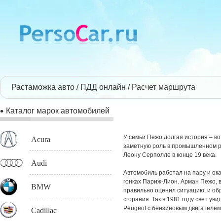
Растаможка авто
ПДД онлайн
Расчет маршрута
Каталог марок автомобилей
У семьи Пежо долгая история – во
Acura
заметную роль в промышленном р
Леону Серполле в конце 19 века.
Audi
Автомобиль работал на пару и ок
гонках Париж-Лион. Арман Пежо, в
BMW
правильно оценил ситуацию, и об
сгорания. Так в 1981 году свет у
Peugeot с бензиновым двигателе
Cadillac