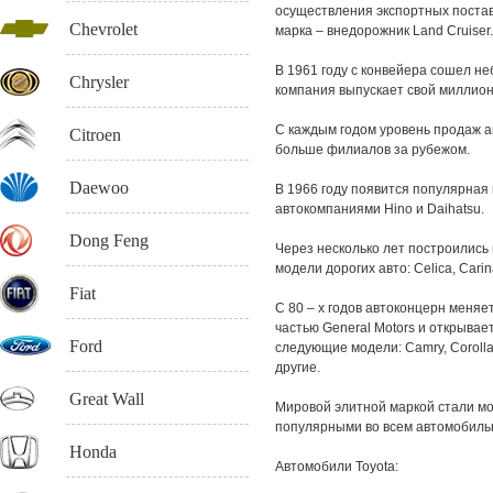
осуществления экспортных постав
Chevrolet
марка – внедорожник Land Cruiser.
В 1961 году с конвейера сошел не
Chrysler
компания выпускает свой миллио
С каждым годом уровень продаж а
Citroen
больше филиалов за рубежом.
Daewoo
В 1966 году появится популярная 
автокомпаниями Hino и Daihatsu.
Dong Feng
Через несколько лет построилис
модели дорогих авто: Celica, Carin
Fiat
С 80 – х годов автоконцерн меняет
частью General Motors и открыва
Ford
следующие модели: Camry, Corolla I
другие.
Great Wall
Мировой элитной маркой стали мо
популярными во всем автомобиль
Honda
Автомобили Toyota: