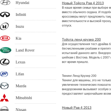
Hyundai
Новый Тойота Рав 4 2013
В наше время семьи при выборе 
вместо обычного седана. И подоб
Infiniti
кроссоверы могут предложить так
вместительности и высокой прохо
отпуск.
Isuzu
Kia
Тойота ленд крузер 200
Для осуществления тест-драйва б
бесчисленными ухабами и препят
Land Rover
испытаний данного авто. Внедоро
шейхам с Востока. Модель с 2007
Lexus
вот время пришло.
Lifan
Тюнинг Ленд Крузер 200
Тюнинг для машины, это не тольк
увеличение технических показате
Mazda
внедорожники вызывают особую з
предоставляет широчайшие возмо
Mitsubishi
Новый Рав 4 2013
Nissan