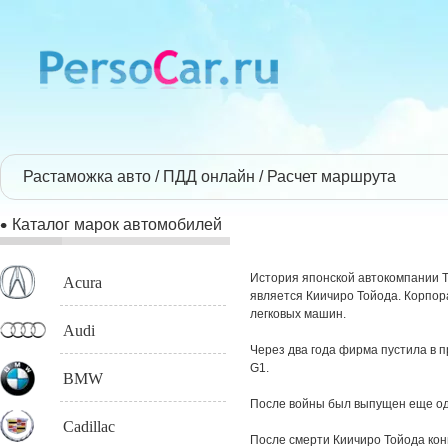
Растаможка авто
ПДД онлайн
Расчет маршрута
Каталог марок автомобилей
История японской автокомпании To
Acura
является Киичиро Тойода. Корпор
легковых машин.
Audi
Через два года фирма пустила в п
G1.
BMW
После войны был выпущен еще оди
Cadillac
После смерти Киичиро Тойода кон